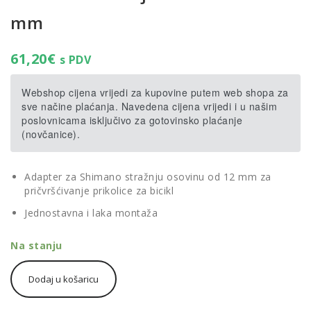
mm
61,20
€
s PDV
Webshop cijena vrijedi za kupovine putem web shopa za
sve načine plaćanja. Navedena cijena vrijedi i u našim
poslovnicama isključivo za gotovinsko plaćanje
(novčanice).
Adapter za Shimano stražnju osovinu od 12 mm za
pričvršćivanje prikolice za bicikl
Jednostavna i laka montaža
Na stanju
Thule
Dodaj u košaricu
Thru
Axle
Shimano