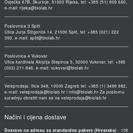
Osječka 67B, Škurinje, 51000 Rijeka, tel: +385 (51) 809 660,
e-mail:
rijeka@biolab.hr
Poslovnica 3 Split
Ulica Jurja Šižgorića 14, 21000 Split, tel: +385 (021) 222
393, e-mail:
split@biolab.hr
Poslovnica 4 Vukovar
Ulica kardinala Alojzija Stepinca 5, 32000 Vukovar, tel: +385
(032) 211 846, e-mail:
vukovar@biolab.hr
Veleprodaja: Ilica 348, 10000 Zagreb tel: +385 (1) 3499 882,
e-mail:
veleprodaja@biolab.hr
i
info@biolab.hr
Za poslovnu
suradnju obratiti nam se na
veleprodaja@biolab.hr
Načini i cijena dostave
Dostava na adresu za standardne pakete (Hrvatska)
- 10€