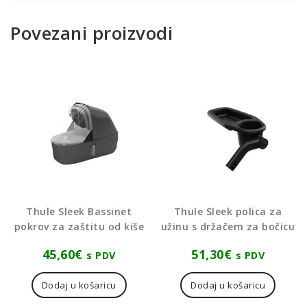
Povezani proizvodi
Thule Sleek Bassinet
Thule Sleek polica za
pokrov za zaštitu od kiše
užinu s držačem za bočicu
45,60
€
51,30
€
s PDV
s PDV
Dodaj u košaricu
Dodaj u košaricu