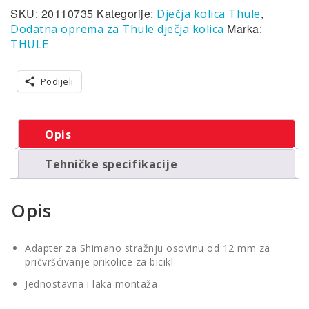
209mm
SKU:
20110735
Kategorije:
,
Dječja kolica Thule
(M12
Marka:
Dodatna oprema za Thule dječja kolica
x
THULE
1.5)
dodatan
adapter
Podijeli
za
Shimano
stražnju
Opis
osovinu
od
12
Tehničke specifikacije
mm
količina
Opis
Adapter za Shimano stražnju osovinu od 12 mm za
pričvršćivanje prikolice za bicikl
Jednostavna i laka montaža