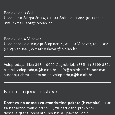
Poslovnica 3 Split
Ulica Jurja Šižgorića 14, 21000 Split, tel: +385 (021) 222
393, e-mail:
split@biolab.hr
Poslovnica 4 Vukovar
Ulica kardinala Alojzija Stepinca 5, 32000 Vukovar, tel: +385
(032) 211 846, e-mail:
vukovar@biolab.hr
Veleprodaja: Ilica 348, 10000 Zagreb tel: +385 (1) 3499 882,
e-mail:
veleprodaja@biolab.hr
i
info@biolab.hr
Za poslovnu
suradnju obratiti nam se na
veleprodaja@biolab.hr
Načini i cijena dostave
Dostava na adresu za standardne pakete (Hrvatska)
- 10€
za narudžbe manje od 150€, za narudžbe preko 150€
dostava gratis, osim krovnih kutija i pakete većih