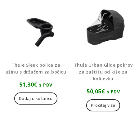
Thule Sleek polica za
Thule Urban Glide pokrov
užinu s držačem za bočicu
za zaštitu od kiše za
kolijevku
51,30
€
s PDV
50,05
€
s PDV
Dodaj u košaricu
Pročitaj više