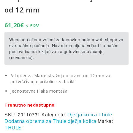
od 12 mm
61,20
€
s PDV
Webshop cijena vrijedi za kupovine putem web shopa za
sve načine plaćanja. Navedena cijena vrijedi i u našim
poslovnicama isključivo za gotovinsko plaćanje
(novčanice).
Adapter za Maxle stražnju osovinu od 12 mm za
pričvršćivanje prikolice za bicikl
Jednostavna i laka montaža
Trenutno nedostupno
SKU:
20110731
Kategorije:
,
Dječja kolica Thule
Marka:
Dodatna oprema za Thule dječja kolica
THULE