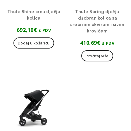
Thule Shine crna dječja
Thule Spring dječja
kolica
kišobran kolica sa
srebrnim okvirom i sivim
692,10
€
s PDV
krovićem
410,69
€
s PDV
Dodaj u košaricu
Pročitaj više