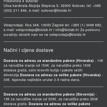
Poslovnica 4 Vukovar
Ulica kardinala Alojzija Stepinca 5, 32000 Vukovar, tel: +385
(032) 211 846, e-mail:
vukovar@biolab.hr
Veleprodaja: Ilica 348, 10000 Zagreb tel: +385 (1) 3499 882,
e-mail:
veleprodaja@biolab.hr
i
info@biolab.hr
Za poslovnu
suradnju obratiti nam se na
veleprodaja@biolab.hr
Načini i cijena dostave
Dostava na adresu za standardne pakete (Hrvatska)
- 10€
za narudžbe manje od 150€, za narudžbe preko 150€
dostava gratis, osim krovnih kutija i pakete većih
dimenzija.
Dostava na adresu za velike pakete (Hrvatska)
-
30€. Isporuka najčešće unutar 2-5 radna dana.
Dostava na adresu za standardne pakete (Slovenija)
-
15€ za narudžbe manje od 335€, za narudžbe preko 350€
dostava gratis.
Dostava na adresu za velike pakete