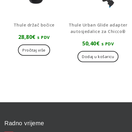
Thule držač bočice
Thule Urban Glide adapter
autosjedalice za Chicco®
28,80
€
s PDV
50,40
€
s PDV
Pročitaj više
Dodaj u košaricu
Radno vrijeme