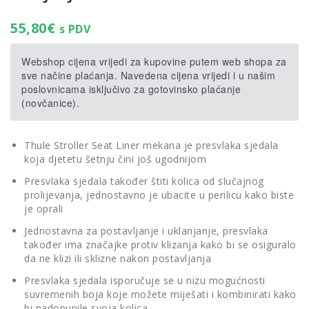
55,80
€
s PDV
Webshop cijena vrijedi za kupovine putem web shopa za
sve načine plaćanja. Navedena cijena vrijedi i u našim
poslovnicama isključivo za gotovinsko plaćanje
(novčanice).
Thule Stroller Seat Liner mekana je presvlaka sjedala
koja djetetu šetnju čini još ugodnijom
Presvlaka sjedala također štiti kolica od slučajnog
prolijevanja, jednostavno je ubacite u perilicu kako biste
je oprali
Jednostavna za postavljanje i uklanjanje, presvlaka
također ima značajke protiv klizanja kako bi se osiguralo
da ne klizi ili sklizne nakon postavljanja
Presvlaka sjedala isporučuje se u nizu mogućnosti
suvremenih boja koje možete miješati i kombinirati kako
bi nadopunile svoja kolica