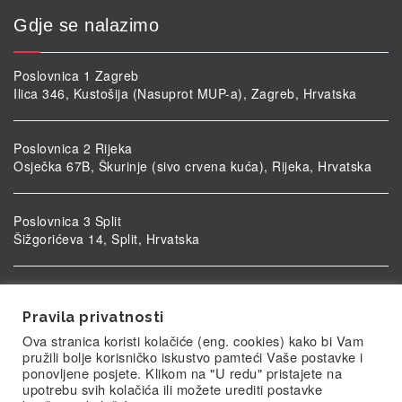
Gdje se nalazimo
Poslovnica 1 Zagreb
Ilica 346, Kustošija (Nasuprot MUP-a), Zagreb, Hrvatska
Poslovnica 2 Rijeka
Osječka 67B, Škurinje (sivo crvena kuća), Rijeka, Hrvatska
Poslovnica 3 Split
Šižgorićeva 14, Split, Hrvatska
Poslovnica 4 Vukovar
Ulica kardinala Alojzija Stepinca 5, Vukovar, Hrvatska
Pravila privatnosti
Ova stranica koristi kolačiće (eng. cookies) kako bi Vam
pružili bolje korisničko iskustvo pamteći Vaše postavke i
ponovljene posjete. Klikom na "U redu" pristajete na
upotrebu svih kolačića ili možete urediti postavke