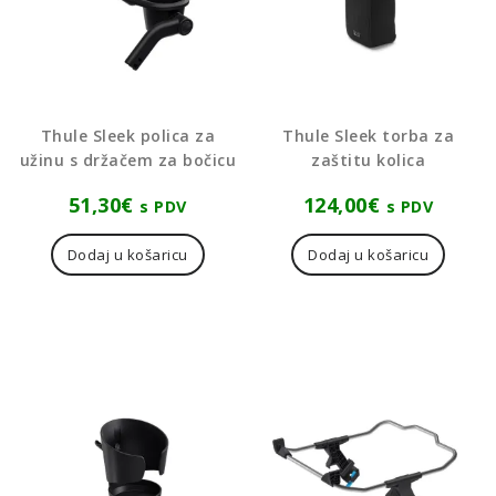
Thule Sleek polica za
Thule Sleek torba za
užinu s držačem za bočicu
zaštitu kolica
51,30
€
124,00
€
s PDV
s PDV
Dodaj u košaricu
Dodaj u košaricu