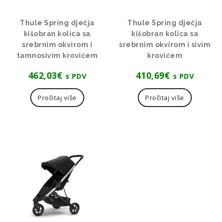
Thule Spring dječja
Thule Spring dječja
kišobran kolica sa
kišobran kolica sa
srebrnim okvirom i
srebrnim okvirom i sivim
tamnosivim krovićem
krovićem
462,03
€
410,69
€
s PDV
s PDV
Pročitaj više
Pročitaj više