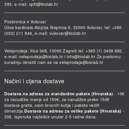
393, e-mail:
split@biolab.hr
Poslovnica 4 Vukovar
Ulica kardinala Alojzija Stepinca 5, 32000 Vukovar, tel: +385
(032) 211 846, e-mail:
vukovar@biolab.hr
Veleprodaja: Ilica 348, 10000 Zagreb tel: +385 (1) 3499 882,
e-mail:
veleprodaja@biolab.hr
i
info@biolab.hr
Za poslovnu
suradnju obratiti nam se na
veleprodaja@biolab.hr
Načini i cijena dostave
Dostava na adresu za standardne pakete (Hrvatska)
- 10€
za narudžbe manje od 150€, za narudžbe preko 150€
dostava gratis, osim krovnih kutija i pakete većih
dimenzija.
Dostava na adresu za velike pakete (Hrvatska)
-
30€. Isporuka najčešće unutar 2-5 radna dana.