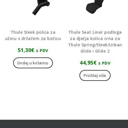
Thule Sleek polica za
Thule Seat Liner podloga
užinu s držačem za bočicu
za dječja kolica crna za
Thule Spring/Sleek/Urban
51,30
€
s PDV
Glide i Glide 2
44,95
€
s PDV
Dodaj u košaricu
Pročitaj više