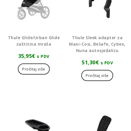
Thule Glide/Urban Glide
Thule Sleek adapter za
zaštitina mreža
Maxi-Cosi, BeSafe, Cybex,
Nuna autosjedalicu
35,95
€
s PDV
51,30
€
s PDV
Pročitaj više
Pročitaj više