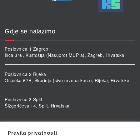
Gdje se nalazimo
Poslovnica 1 Zagreb
Ilica 346, Kustošija (Nasuprot MUP-a), Zagreb, Hrvatska
Poslovnica 2 Rijeka
Osječka 67B, Škurinje (sivo crvena kuća), Rijeka, Hrvatska
Poslovnica 3 Split
Šižgorićeva 14, Split, Hrvatska
Poslovnica 4 Vukovar
Ulica kardinala Alojzija Stepinca 5, Vukovar, Hrvatska
Pravila privatnosti