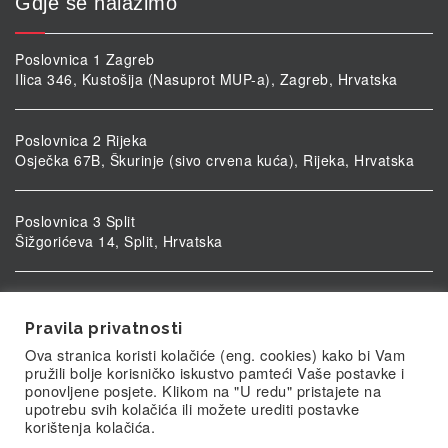
Gdje se nalazimo
Poslovnica 1 Zagreb
Ilica 346, Kustošija (Nasuprot MUP-a), Zagreb, Hrvatska
Poslovnica 2 Rijeka
Osječka 67B, Škurinje (sivo crvena kuća), Rijeka, Hrvatska
Poslovnica 3 Split
Šižgorićeva 14, Split, Hrvatska
Poslovnica 4 Vukovar
Ulica kardinala Alojzija Stepinca 5, Vukovar, Hrvatska
Pravila privatnosti
Ova stranica koristi kolačiće (eng. cookies) kako bi Vam
pružili bolje korisničko iskustvo pamteći Vaše postavke i
ponovljene posjete. Klikom na "U redu" pristajete na
upotrebu svih kolačića ili možete urediti postavke
korištenja kolačića.