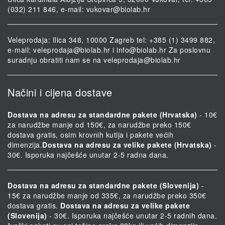
(032) 211 846, e-mail:
vukovar@biolab.hr
Veleprodaja: Ilica 348, 10000 Zagreb tel: +385 (1) 3499 882,
e-mail:
veleprodaja@biolab.hr
i
info@biolab.hr
Za poslovnu
suradnju obratiti nam se na
veleprodaja@biolab.hr
Načini i cijena dostave
Dostava na adresu za standardne pakete (Hrvatska)
- 10€
za narudžbe manje od 150€, za narudžbe preko 150€
dostava gratis, osim krovnih kutija i pakete većih
dimenzija.
Dostava na adresu za velike pakete (Hrvatska)
-
30€. Isporuka najčešće unutar 2-5 radna dana.
Dostava na adresu za standardne pakete (Slovenija)
-
15€ za narudžbe manje od 335€, za narudžbe preko 350€
dostava gratis.
Dostava na adresu za velike pakete
(Slovenija)
- 30€. Isporuka najčešće unutar 2-5 radnih dana.