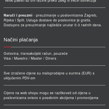
*veliki paketi su oni težine preko 28kg ili većih dimenzija
Naruči i preuzmi
- preuzimanje u poslovnicama Zagreb,
Rijeka i Split. Usluga dostave do poslovnice je gratis.
Dostupno za preuzimanje najčešće unutar 0-3 radnih dana.
Načini plaćanja
Gotovina, transakcijski račun, pouzeće
Visa / Maestro / Master / Diners
Sve izražene cijene su maloprodajne u eurima (EUR) s
uključenim PDV-om
Cijene na web shopu mogu se razlikovati od cijena u
poslovnicama ovisno o posebnim akcijama i promocijama