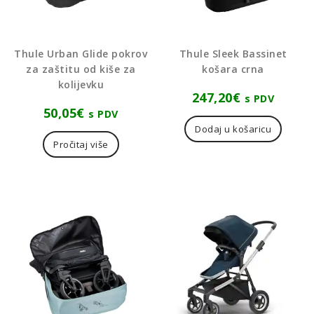
Thule Urban Glide pokrov
Thule Sleek Bassinet
za zaštitu od kiše za
košara crna
kolijevku
247,20
€
s PDV
50,05
€
s PDV
Dodaj u košaricu
Pročitaj više