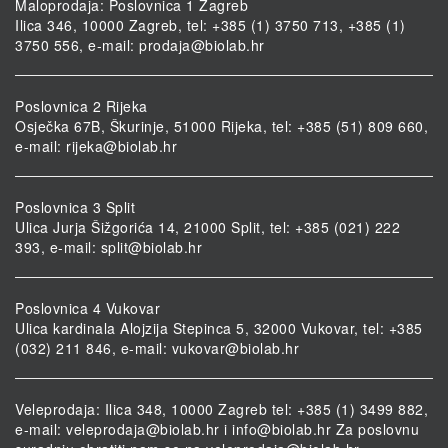
Maloprodaja: Poslovnica 1 Zagreb
Ilica 346, 10000 Zagreb, tel: +385 (1) 3750 713, +385 (1)
3750 556, e-mail:
prodaja@biolab.hr
Poslovnica 2 Rijeka
Osječka 67B, Škurinje, 51000 Rijeka, tel: +385 (51) 809 660,
e-mail:
rijeka@biolab.hr
Poslovnica 3 Split
Ulica Jurja Šižgorića 14, 21000 Split, tel: +385 (021) 222
393, e-mail:
split@biolab.hr
Poslovnica 4 Vukovar
Ulica kardinala Alojzija Stepinca 5, 32000 Vukovar, tel: +385
(032) 211 846, e-mail:
vukovar@biolab.hr
Veleprodaja: Ilica 348, 10000 Zagreb tel: +385 (1) 3499 882,
e-mail:
veleprodaja@biolab.hr
i
info@biolab.hr
Za poslovnu