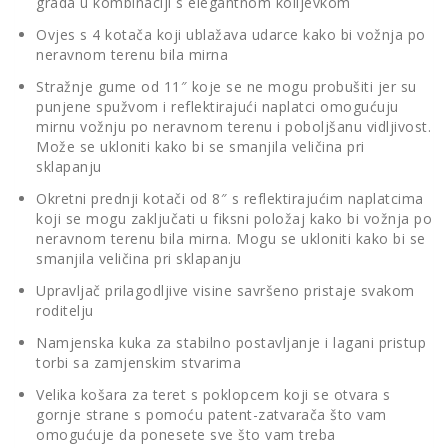
grada u kombinaciji s elegantnom kolijevkom
Ovjes s 4 kotača koji ublažava udarce kako bi vožnja po
neravnom terenu bila mirna
Stražnje gume od 11″ koje se ne mogu probušiti jer su
punjene spužvom i reflektirajući naplatci omogućuju
mirnu vožnju po neravnom terenu i poboljšanu vidljivost.
Može se ukloniti kako bi se smanjila veličina pri
sklapanju
Okretni prednji kotači od 8″ s reflektirajućim naplatcima
koji se mogu zaključati u fiksni položaj kako bi vožnja po
neravnom terenu bila mirna. Mogu se ukloniti kako bi se
smanjila veličina pri sklapanju
Upravljač prilagodljive visine savršeno pristaje svakom
roditelju
Namjenska kuka za stabilno postavljanje i lagani pristup
torbi sa zamjenskim stvarima
Velika košara za teret s poklopcem koji se otvara s
gornje strane s pomoću patent-zatvarača što vam
omogućuje da ponesete sve što vam treba