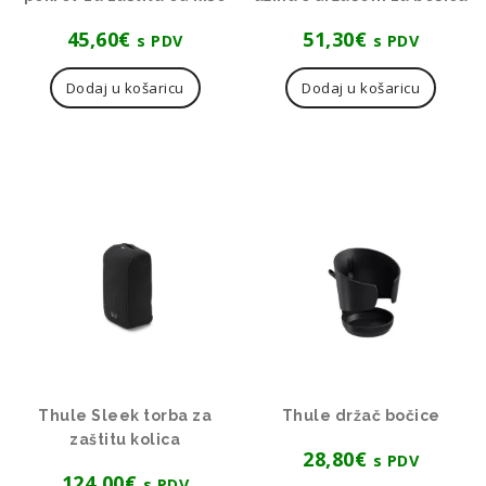
45,60
€
51,30
€
s PDV
s PDV
Dodaj u košaricu
Dodaj u košaricu
Thule Sleek torba za
Thule držač bočice
zaštitu kolica
28,80
€
s PDV
124,00
€
s PDV