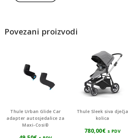
Povezani proizvodi
Thule Urban Glide Car
Thule Sleek siva dječja
adapter autosjedalice za
kolica
Maxi-Cosi®
780,00
€
s PDV
49,50
€
s PDV