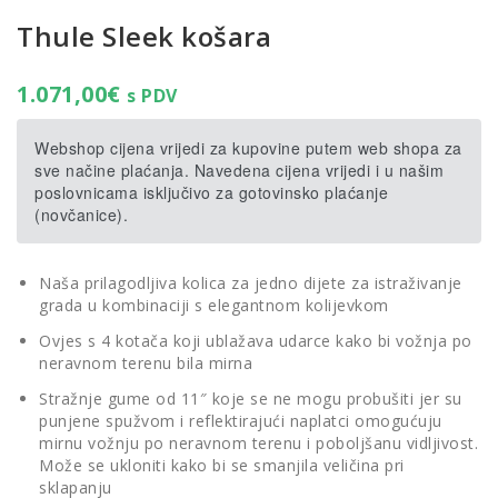
Thule Sleek košara
1.071,00
€
s PDV
Webshop cijena vrijedi za kupovine putem web shopa za
sve načine plaćanja. Navedena cijena vrijedi i u našim
poslovnicama isključivo za gotovinsko plaćanje
(novčanice).
Naša prilagodljiva kolica za jedno dijete za istraživanje
grada u kombinaciji s elegantnom kolijevkom
Ovjes s 4 kotača koji ublažava udarce kako bi vožnja po
neravnom terenu bila mirna
Stražnje gume od 11″ koje se ne mogu probušiti jer su
punjene spužvom i reflektirajući naplatci omogućuju
mirnu vožnju po neravnom terenu i poboljšanu vidljivost.
Može se ukloniti kako bi se smanjila veličina pri
sklapanju