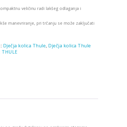
ompaktnu veličinu radi lakšeg odlaganja i
akše manevriranje, pri trčanju se može zaključati
e:
,
Dječja kolica Thule
Dječja kolica Thule
:
THULE