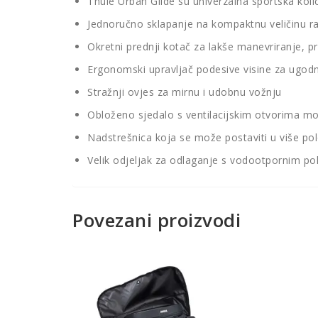
Thule Urban Glide su univerzalna sportska kol
Jednoručno sklapanje na kompaktnu veličinu rad
Okretni prednji kotač za lakše manevriranje, pr
Ergonomski upravljač podesive visine za ugodnij
Stražnji ovjes za mirnu i udobnu vožnju
Obloženo sjedalo s ventilacijskim otvorima mo
Nadstrešnica koja se može postaviti u više pol
Velik odjeljak za odlaganje s vodootpornim p
Povezani proizvodi