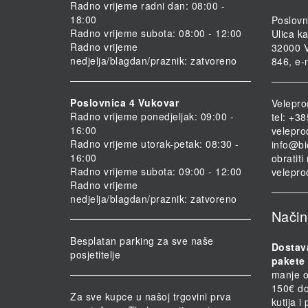
Radno vrijeme radni dan: 08:00 -
18:00
Poslovn
Radno vrijeme subota: 08:00 - 12:00
Ulica ka
Radno vrijeme
32000 V
nedjelja/blagdan/praznik: zatvoreno
846, e-
Poslovnica 4 Vukovar
Velepro
Radno vrijeme ponedjeljak: 09:00 -
tel: +3
16:00
velepro
Radno vrijeme utorak-petak: 08:30 -
info@bi
16:00
obratit
Radno vrijeme subota: 09:00 - 12:00
velepro
Radno vrijeme
nedjelja/blagdan/praznik: zatvoreno
Način
Besplatan parking za sve naše
Dostav
posjetitelje
pakete 
manje o
150€ do
Za sve kupce u našoj trgovini prva
kutija i