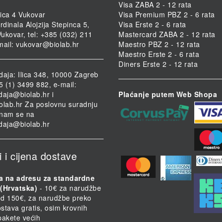
Visa ZABA 2 - 12 rata
ica 4 Vukovar
Visa Premium PBZ 2 - 6 rata
rdinala Alojzija Stepinca 5,
Visa Erste 2 - 6 rata
ukovar, tel: +385 (032) 211
Mastercard ZABA 2 - 12 rata
mail:
vukovar@biolab.hr
Maestro PBZ 2 - 12 rata
Maestro Erste 2 - 6 rata
Diners Erste 2 - 12 rata
daja: Ilica 348, 10000 Zagreb
85 (1) 3499 882, e-mail:
daja@biolab.hr
i
Plaćanje putem Web Shopa
olab.hr
Za poslovnu suradnju
i nam se na
daja@biolab.hr
i i cijena dostave
a na adresu za standardne
(Hrvatska)
- 10€ za narudžbe
d 150€, za narudžbe preko
stava gratis, osim krovnih
 pakete većih