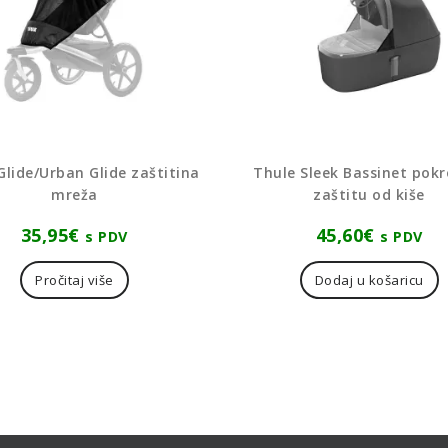
Glide/Urban Glide zaštitina
Thule Sleek Bassinet pokr
mreža
zaštitu od kiše
35,95
€
45,60
€
s PDV
s PDV
Pročitaj više
Dodaj u košaricu