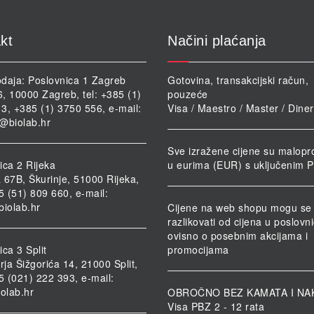
kt
Načini plaćanja
daja: Poslovnica 1 Zagreb
Gotovina, transakcijski račun,
46, 10000 Zagreb, tel: +385 (1)
pouzeće
3, +385 (1) 3750 556, e-mail:
Visa / Maestro / Master / Dine
@biolab.hr
Sve izražene cijene su malopr
ica 2 Rijeka
u eurima (EUR) s uključenim 
 67B, Škurinje, 51000 Rijeka,
85 (51) 809 660, e-mail:
biolab.hr
Cijene na web shopu mogu se
razlikovati od cijena u poslov
ovisno o posebnim akcijama i
ca 3 Split
promocijama
rja Šižgorića 14, 21000 Split,
85 (021) 222 393, e-mail:
iolab.hr
OBROČNO BEZ KAMATA I NA
Visa PBZ 2 - 12 rata