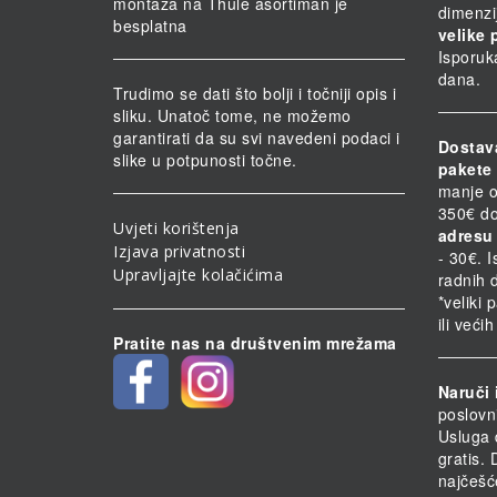
montaža na Thule asortiman je
dimenzi
besplatna
velike 
Isporuk
dana.
Trudimo se dati što bolji i točniji opis i
sliku. Unatoč tome, ne možemo
garantirati da su svi navedeni podaci i
Dostav
slike u potpunosti točne.
pakete 
manje o
350€ do
Uvjeti korištenja
adresu 
Izjava privatnosti
- 30€. 
Upravljajte kolačićima
radnih 
*veliki 
ili veći
Pratite nas na društvenim mrežama
Naruči 
poslovn
Usluga 
gratis.
najčešć