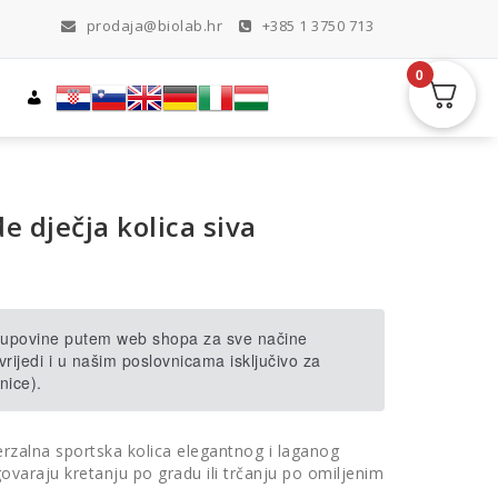
prodaja@biolab.hr
+385 1 3750 713
0
e dječja kolica siva
 kupovine putem web shopa za sve načine
rijedi i u našim poslovnicama isključivo za
nice).
erzalna sportska kolica elegantnog i laganog
ovaraju kretanju po gradu ili trčanju po omiljenim