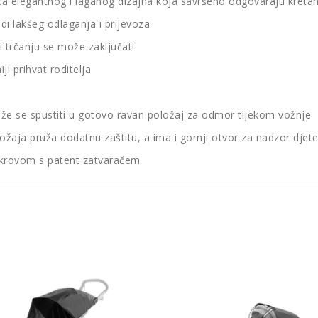
ica elegantnog i laganog dizajna koja savršeno odgovaraju kretan
i lakšeg odlaganja i prijevoza
i trčanju se može zaključati
i prihvat roditelja
že se spustiti u gotovo ravan položaj za odmor tijekom vožnje
ožaja pruža dodatnu zaštitu, a ima i gornji otvor za nadzor djet
okrovom s patent zatvaračem