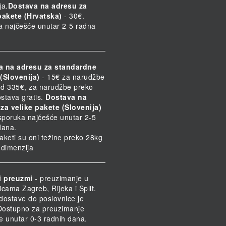
ja.
Dostava na adresu za
pakete (Hrvatska)
- 30€.
a najčešće unutar 2-5 radna
a na adresu za standardne
(Slovenija)
- 15€ za narudžbe
d 335€, za narudžbe preko
stava gratis.
Dostava na
za velike pakete (Slovenija)
Isporuka najčešće unutar 2-5
dana.
paketi su oni težine preko 28kg
h dimenzija
i preuzmi
- preuzimanje u
icama Zagreb, Rijeka i Split.
dostave do poslovnice je
 Dostupno za preuzimanje
e unutar 0-3 radnih dana.