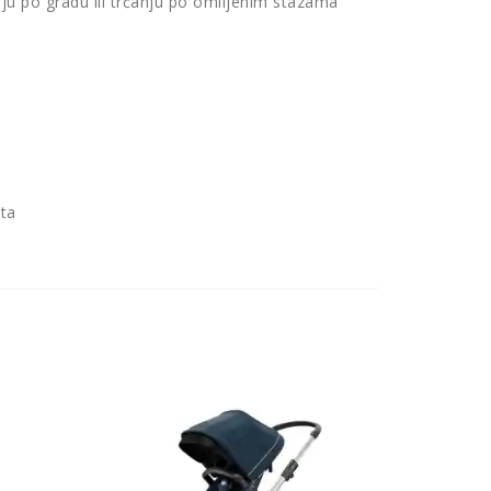
ju po gradu ili trčanju po omiljenim stazama
eta