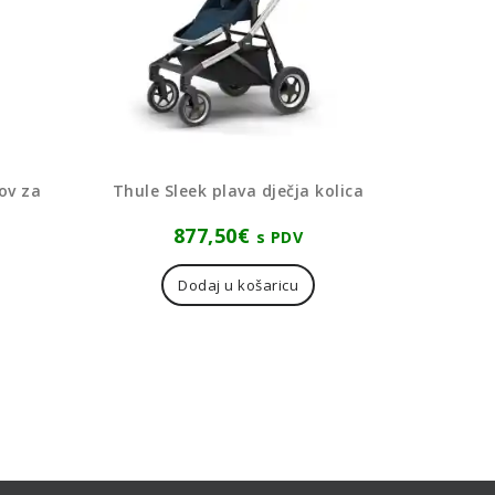
ov za
Thule Sleek plava dječja kolica
877,50
€
s PDV
Dodaj u košaricu