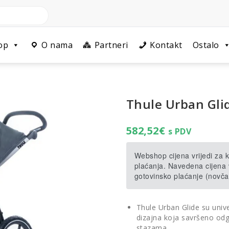
op
O nama
Partneri
Kontakt
Ostalo
Thule Urban Glid
582,52
€
s PDV
Webshop cijena vrijedi za
plaćanja. Navedena cijena v
gotovinsko plaćanje (novča
Thule Urban Glide su univ
dizajna koja savršeno odg
stazama