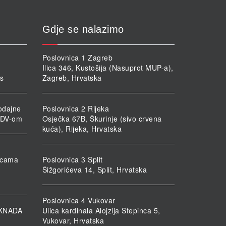
Gdje se nalazimo
Poslovnica 1 Zagreb
Ilica 346, Kustošija (Nasuprot MUP-a),
rs
Zagreb, Hrvatska
odajne
Poslovnica 2 Rijeka
PDV-om
Osječka 67B, Škurinje (sivo crvena
kuća), Rijeka, Hrvatska
nicama
Poslovnica 3 Split
Šižgorićeva 14, Split, Hrvatska
Poslovnica 4 Vukovar
KNADA
Ulica kardinala Alojzija Stepinca 5,
Vukovar, Hrvatska