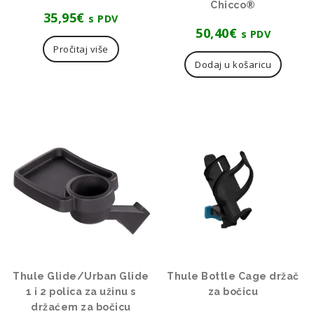
Chicco®
35,95
€
s PDV
50,40
€
s PDV
Pročitaj više
Dodaj u košaricu
Thule Glide/Urban Glide
Thule Bottle Cage držač
1 i 2 polica za užinu s
za bočicu
držaćem za bočicu