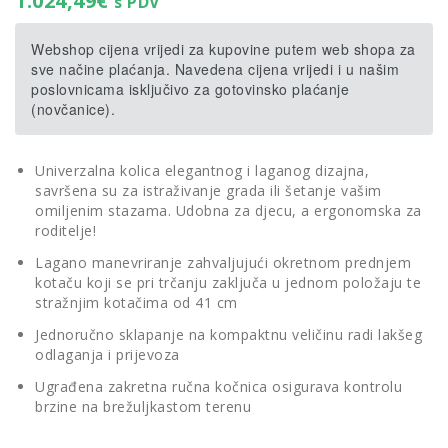
1.024,49
€
s PDV
Webshop cijena vrijedi za kupovine putem web shopa za
sve načine plaćanja. Navedena cijena vrijedi i u našim
poslovnicama isključivo za gotovinsko plaćanje
(novčanice).
Univerzalna kolica elegantnog i laganog dizajna,
savršena su za istraživanje grada ili šetanje vašim
omiljenim stazama. Udobna za djecu, a ergonomska za
roditelje!
Lagano manevriranje zahvaljujući okretnom prednjem
kotaču koji se pri trčanju zaključa u jednom položaju te
stražnjim kotačima od 41 cm
Jednoručno sklapanje na kompaktnu veličinu radi lakšeg
odlaganja i prijevoza
Ugrađena zakretna ručna kočnica osigurava kontrolu
brzine na brežuljkastom terenu