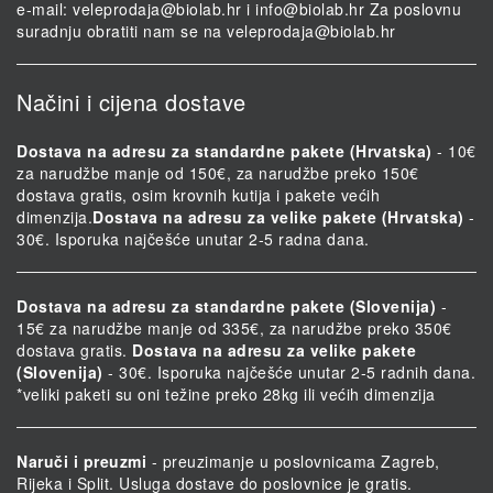
e-mail:
veleprodaja@biolab.hr
i
info@biolab.hr
Za poslovnu
suradnju obratiti nam se na
veleprodaja@biolab.hr
Načini i cijena dostave
Dostava na adresu za standardne pakete (Hrvatska)
- 10€
za narudžbe manje od 150€, za narudžbe preko 150€
dostava gratis, osim krovnih kutija i pakete većih
dimenzija.
Dostava na adresu za velike pakete (Hrvatska)
-
30€. Isporuka najčešće unutar 2-5 radna dana.
Dostava na adresu za standardne pakete (Slovenija)
-
15€ za narudžbe manje od 335€, za narudžbe preko 350€
dostava gratis.
Dostava na adresu za velike pakete
(Slovenija)
- 30€. Isporuka najčešće unutar 2-5 radnih dana.
*veliki paketi su oni težine preko 28kg ili većih dimenzija
Naruči i preuzmi
- preuzimanje u poslovnicama Zagreb,
Rijeka i Split. Usluga dostave do poslovnice je gratis.