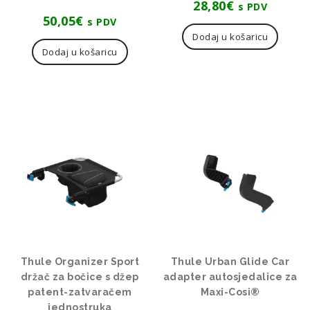
28,80
€
s PDV
50,05
€
s PDV
Dodaj u košaricu
Dodaj u košaricu
Thule Organizer Sport
Thule Urban Glide Car
držač za bočice s džep
adapter autosjedalice za
patent-zatvaračem
Maxi-Cosi®
jednostruka