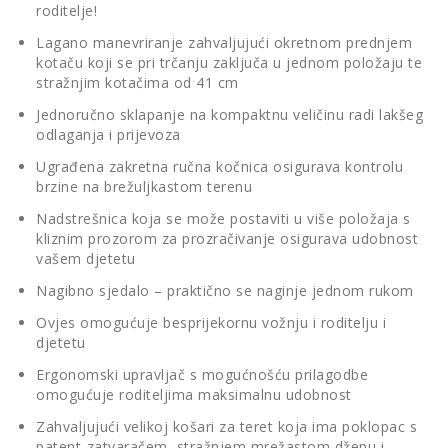
roditelje!
Lagano manevriranje zahvaljujući okretnom prednjem
kotaču koji se pri trčanju zaključa u jednom položaju te
stražnjim kotačima od 41 cm
Jednoručno sklapanje na kompaktnu veličinu radi lakšeg
odlaganja i prijevoza
Ugrađena zakretna ručna kočnica osigurava kontrolu
brzine na brežuljkastom terenu
Nadstrešnica koja se može postaviti u više položaja s
kliznim prozorom za prozračivanje osigurava udobnost
vašem djetetu
Nagibno sjedalo – praktično se naginje jednom rukom
Ovjes omogućuje besprijekornu vožnju i roditelju i
djetetu
Ergonomski upravljač s mogućnošću prilagodbe
omogućuje roditeljima maksimalnu udobnost
Zahvaljujući velikoj košari za teret koja ima poklopac s
patent-zatvaračem, stražnjem mrežastom džepu i