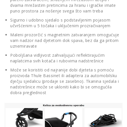
dvama mrežastim pretincima za hranu i igračke imate
puno prostora za nošenje svega što vam treba
Sigurno i udobno sjedalo s podstavljenim pojasom
učvršćenim u 5 točaka i uključenim prozračivanjem
Maleni prozorčić s magnetnim zatvaranjem omogućuje
vam nadzor nad djetetom dok spava, bez da ga pritom
uznemiravate
Poboljšana vidljivost zahvaljujući reflektirajućim
naplatcima svih kotača i rubovima nadstrešnice
Može se koristiti od najranije dobi djeteta s pomoću
proizvoda Thule Bassinet ili adaptera za automobilsku
dječju sjedalicu (prodaje se zasebno). Tkanina sjedala i
nadstrešnice može se ukloniti kako bi se omogućila
dobra preglednost