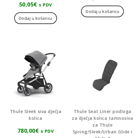
50,05
€
s PDV
Dodaj u košaricu
Dodaj u košaricu
Thule Sleek siva dječja
Thule Seat Liner podloga
kolica
za dječja kolica tamnosiva
za Thule
780,00
€
s PDV
Spring/Sleek/Urban Glide i