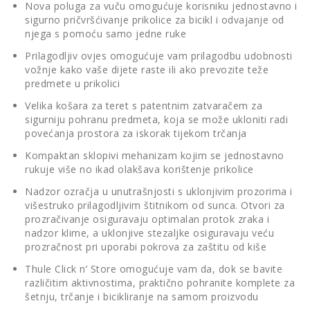
Nova poluga za vuču omogućuje korisniku jednostavno i
sigurno pričvršćivanje prikolice za bicikl i odvajanje od
njega s pomoću samo jedne ruke
Prilagodljiv ovjes omogućuje vam prilagodbu udobnosti
vožnje kako vaše dijete raste ili ako prevozite teže
predmete u prikolici
Velika košara za teret s patentnim zatvaračem za
sigurniju pohranu predmeta, koja se može ukloniti radi
povećanja prostora za iskorak tijekom trčanja
Kompaktan sklopivi mehanizam kojim se jednostavno
rukuje više no ikad olakšava korištenje prikolice
Nadzor ozračja u unutrašnjosti s uklonjivim prozorima i
višestruko prilagodljivim štitnikom od sunca. Otvori za
prozračivanje osiguravaju optimalan protok zraka i
nadzor klime, a uklonjive stezaljke osiguravaju veću
prozračnost pri uporabi pokrova za zaštitu od kiše
Thule Click n’ Store omogućuje vam da, dok se bavite
različitim aktivnostima, praktično pohranite komplete za
šetnju, trčanje i bicikliranje na samom proizvodu