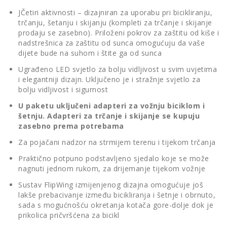
JČetiri aktivnosti – dizajniran za uporabu pri bicikliranju,
trčanju, šetanju i skijanju (kompleti za trčanje i skijanje
prodaju se zasebno). Priloženi pokrov za zaštitu od kiše i
nadstrešnica za zaštitu od sunca omogućuju da vaše
dijete bude na suhom i štite ga od sunca
Ugrađeno LED svjetlo za bolju vidljivost u svim uvjetima
i elegantniji dizajn. Uključeno je i stražnje svjetlo za
bolju vidljivost i sigurnost
U paketu uključeni adapteri za vožnju biciklom i
šetnju. Adapteri za trčanje i skijanje se kupuju
zasebno prema potrebama
Za pojačani nadzor na strmijem terenu i tijekom trčanja
Praktično potpuno podstavljeno sjedalo koje se može
nagnuti jednom rukom, za drijemanje tijekom vožnje
Sustav FlipWing izmijenjenog dizajna omogućuje još
lakše prebacivanje između bicikliranja i šetnje i obrnuto,
sada s mogućnošću okretanja kotača gore-dolje dok je
prikolica pričvršćena za bicikl