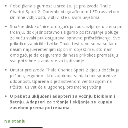
Poboljšana sigurnost u središtu je proizvoda Thule
Chariot Sport 2. Opremljeni ugrađenom LED rasvjetom
iznimne vidljivosti, vidljivi ste u svim uvjetima
Snažne disk kočnice omogućuju zaustavljanje u trenu pri
trčanju, dok jednostavno i sigurno postavljanje poluge
za vuču svaki put osigurava ispravno pričvršćivanje. Sve
prikolice za bicikle tvrtke Thule testirane su na sudar u
našim najsuvremenijim ispitnim objektima, što nam
omogućuje da osiguramo da naše prikolice premašuju
sve potrebne standarde za ispitivanje
Unutar proizvoda Thule Chariot Sport 2 djecu dočekuju
plišana, ergonomski dizajnirana sjedala neusporedive
udobnosti. Uparena s jedinstvenom ventilacijom na
tržištu, uživat će u ugodnoj, prozračnoj vožnji
U paketu uključeni adapteri za vožnju biciklom i
šetnju. Adapteri za trčanje i skijanje se kupuju
zasebno prema potrebama
Na stanju