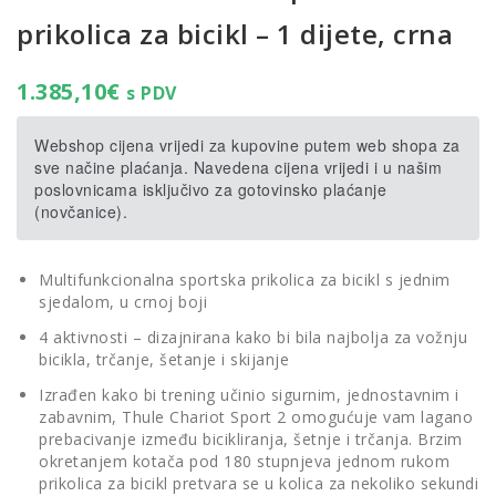
prikolica za bicikl – 1 dijete, crna
1.385,10
€
s PDV
Webshop cijena vrijedi za kupovine putem web shopa za
sve načine plaćanja. Navedena cijena vrijedi i u našim
poslovnicama isključivo za gotovinsko plaćanje
(novčanice).
Multifunkcionalna sportska prikolica za bicikl s jednim
sjedalom, u crnoj boji
4 aktivnosti – dizajnirana kako bi bila najbolja za vožnju
bicikla, trčanje, šetanje i skijanje
Izrađen kako bi trening učinio sigurnim, jednostavnim i
zabavnim, Thule Chariot Sport 2 omogućuje vam lagano
prebacivanje između bicikliranja, šetnje i trčanja. Brzim
okretanjem kotača pod 180 stupnjeva jednom rukom
prikolica za bicikl pretvara se u kolica za nekoliko sekundi