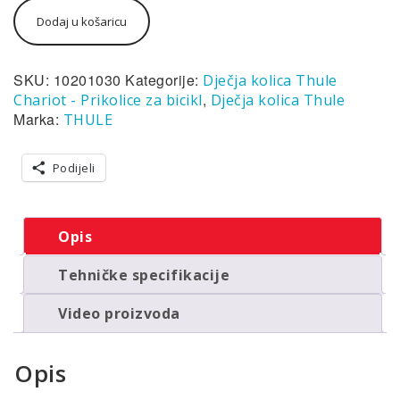
Thule
Dodaj u košaricu
Chariot
Sport
2
single
SKU:
10201030
Kategorije:
Dječja kolica Thule
multifunkcionalna
,
Chariot - Prikolice za bicikl
Dječja kolica Thule
sportska
Marka:
THULE
prikolica
za
bicikl
Podijeli
-
1
dijete,
Opis
crna
količina
Tehničke specifikacije
Video proizvoda
Opis