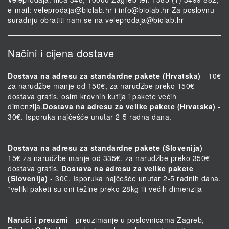
e-mail:
veleprodaja@biolab.hr
i
info@biolab.hr
Za poslovnu
suradnju obratiti nam se na
veleprodaja@biolab.hr
Načini i cijena dostave
Dostava na adresu za standardne pakete (Hrvatska)
- 10€
za narudžbe manje od 150€, za narudžbe preko 150€
dostava gratis, osim krovnih kutija i pakete većih
dimenzija.
Dostava na adresu za velike pakete (Hrvatska)
-
30€. Isporuka najčešće unutar 2-5 radna dana.
Dostava na adresu za standardne pakete (Slovenija)
-
15€ za narudžbe manje od 335€, za narudžbe preko 350€
dostava gratis.
Dostava na adresu za velike pakete
(Slovenija)
- 30€. Isporuka najčešće unutar 2-5 radnih dana.
*veliki paketi su oni težine preko 28kg ili većih dimenzija
Naruči i preuzmi
- preuzimanje u poslovnicama Zagreb,