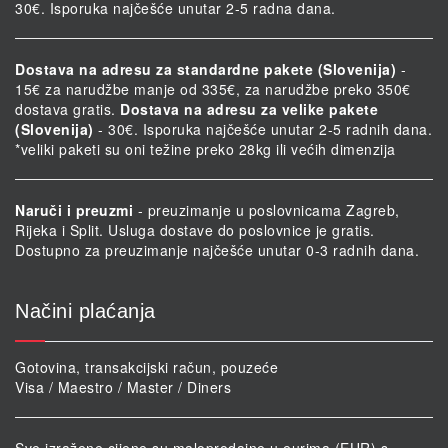
30€. Isporuka najčešće unutar 2-5 radna dana.
Dostava na adresu za standardne pakete (Slovenija)
-
15€ za narudžbe manje od 335€, za narudžbe preko 350€
dostava gratis.
Dostava na adresu za velike pakete
(Slovenija)
- 30€. Isporuka najčešće unutar 2-5 radnih dana.
*veliki paketi su oni težine preko 28kg ili većih dimenzija
Naruči i preuzmi
- preuzimanje u poslovnicama Zagreb,
Rijeka i Split. Usluga dostave do poslovnice je gratis.
Dostupno za preuzimanje najčešće unutar 0-3 radnih dana.
Načini plaćanja
Gotovina, transakcijski račun, pouzeće
Visa / Maestro / Master / Diners
Sve izražene cijene su maloprodajne u eurima (EUR) s