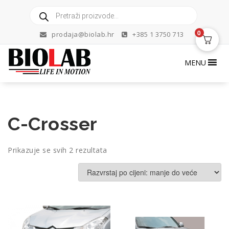
Skip
Products
to
search
content
0
prodaja@biolab.hr
+385 1 3750 713
MENU
C-Crosser
Poredano
Prikazuje se svih 2 rezultata
po
cijeni:
od
niske
do
visoke