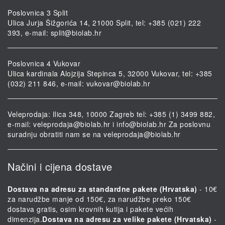
Poslovnica 3 Split
Ulica Jurja Šižgorića 14, 21000 Split, tel: +385 (021) 222
393, e-mail:
split@biolab.hr
Poslovnica 4 Vukovar
Ulica kardinala Alojzija Stepinca 5, 32000 Vukovar, tel: +385
(032) 211 846, e-mail:
vukovar@biolab.hr
Veleprodaja: Ilica 348, 10000 Zagreb tel: +385 (1) 3499 882,
e-mail:
veleprodaja@biolab.hr
i
info@biolab.hr
Za poslovnu
suradnju obratiti nam se na
veleprodaja@biolab.hr
Načini i cijena dostave
Dostava na adresu za standardne pakete (Hrvatska)
- 10€
za narudžbe manje od 150€, za narudžbe preko 150€
dostava gratis, osim krovnih kutija i pakete većih
dimenzija.
Dostava na adresu za velike pakete (Hrvatska)
-