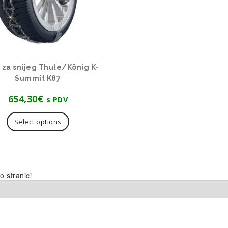
 za snijeg Thule/König K-
Summit K87
654,30
€
s PDV
Select options
o stranici