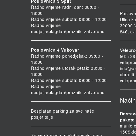
Poslovnica 3 Split
Radno vrijeme radni dan: 08:00 -
18:00
Poslovn
Radno vrijeme subota: 08:00 - 12:00
Ulica ka
Radno vrijeme
32000 V
nedjelja/blagdan/praznik: zatvoreno
846, e-
Poslovnica 4 Vukovar
Velepro
Radno vrijeme ponedjeljak: 09:00 -
tel: +3
16:00
velepro
Radno vrijeme utorak-petak: 08:30 -
info@bi
16:00
obratit
Radno vrijeme subota: 09:00 - 12:00
velepro
Radno vrijeme
nedjelja/blagdan/praznik: zatvoreno
Način
Besplatan parking za sve naše
Dostav
posjetitelje
pakete 
manje o
150€ do
Za sve kupce u našoj trgovini prva