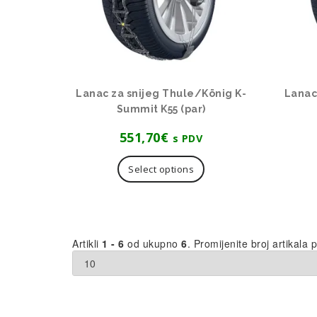
Lanac za snijeg Thule/König K-
Lanac
Summit K55 (par)
551,70
€
s PDV
Select options
Artikli
1 - 6
od ukupno
6
. Promijenite broj artikala p