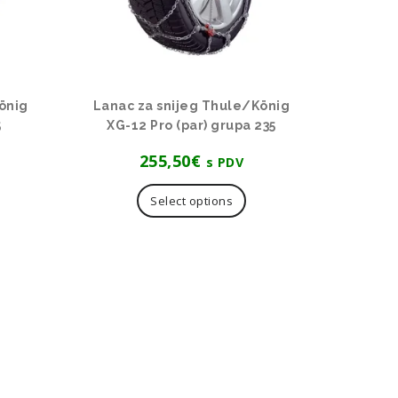
önig
Lanac za snijeg Thule/König
5
XG-12 Pro (par) grupa 235
255,50
€
s PDV
Select options