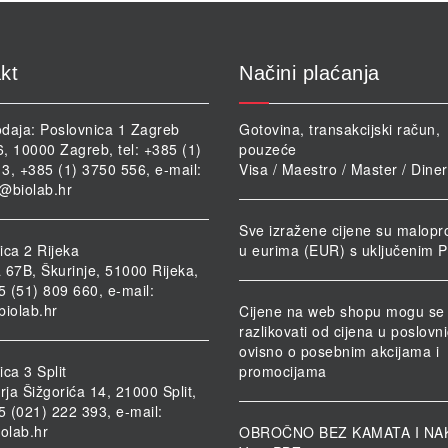
kt
Načini plaćanja
daja: Poslovnica 1 Zagreb
Gotovina, transakcijski račun,
46, 10000 Zagreb, tel: +385 (1)
pouzeće
3, +385 (1) 3750 556, e-mail:
Visa / Maestro / Master / Dine
@biolab.hr
Sve izražene cijene su malopr
ica 2 Rijeka
u eurima (EUR) s uključenim 
 67B, Škurinje, 51000 Rijeka,
85 (51) 809 660, e-mail:
biolab.hr
Cijene na web shopu mogu se
razlikovati od cijena u poslov
ovisno o posebnim akcijama i
ca 3 Split
promocijama
rja Šižgorića 14, 21000 Split,
85 (021) 222 393, e-mail:
iolab.hr
OBROČNO BEZ KAMATA I NA