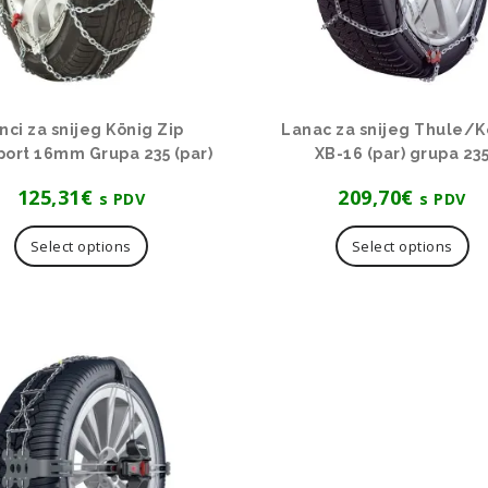
nci za snijeg König Zip
Lanac za snijeg Thule/K
port 16mm Grupa 235 (par)
XB-16 (par) grupa 23
125,31
€
209,70
€
s PDV
s PDV
Select options
Select options