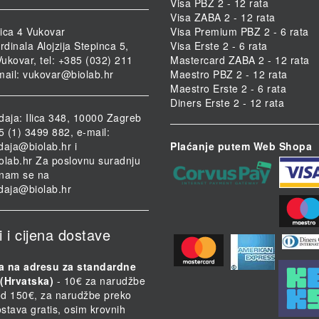
Visa PBZ 2 - 12 rata
Visa ZABA 2 - 12 rata
ica 4 Vukovar
Visa Premium PBZ 2 - 6 rata
rdinala Alojzija Stepinca 5,
Visa Erste 2 - 6 rata
ukovar, tel: +385 (032) 211
Mastercard ZABA 2 - 12 rata
mail:
vukovar@biolab.hr
Maestro PBZ 2 - 12 rata
Maestro Erste 2 - 6 rata
Diners Erste 2 - 12 rata
daja: Ilica 348, 10000 Zagreb
85 (1) 3499 882, e-mail:
daja@biolab.hr
i
Plaćanje putem Web Shopa
olab.hr
Za poslovnu suradnju
i nam se na
daja@biolab.hr
i i cijena dostave
a na adresu za standardne
(Hrvatska)
- 10€ za narudžbe
d 150€, za narudžbe preko
stava gratis, osim krovnih