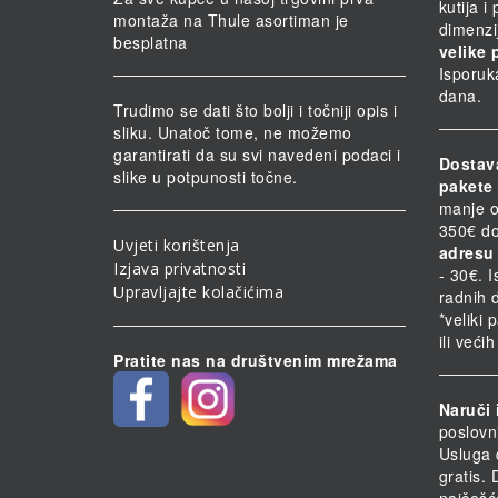
kutija i
montaža na Thule asortiman je
dimenzi
besplatna
velike 
Isporuk
dana.
Trudimo se dati što bolji i točniji opis i
sliku. Unatoč tome, ne možemo
garantirati da su svi navedeni podaci i
Dostav
slike u potpunosti točne.
pakete 
manje o
350€ do
Uvjeti korištenja
adresu 
Izjava privatnosti
- 30€. 
Upravljajte kolačićima
radnih 
*veliki 
ili veći
Pratite nas na društvenim mrežama
Naruči 
poslovn
Usluga 
gratis.
najčešć