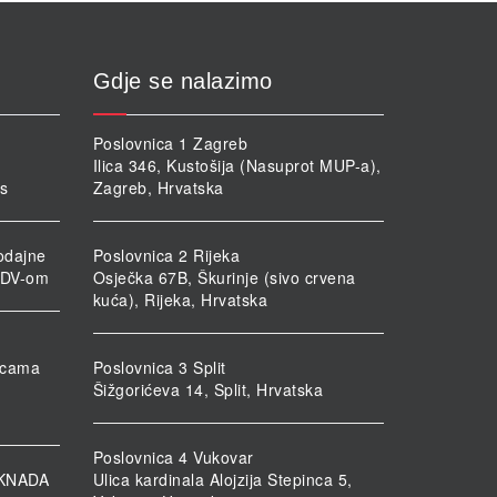
Gdje se nalazimo
Poslovnica 1 Zagreb
Ilica 346, Kustošija (Nasuprot MUP-a),
rs
Zagreb, Hrvatska
odajne
Poslovnica 2 Rijeka
PDV-om
Osječka 67B, Škurinje (sivo crvena
kuća), Rijeka, Hrvatska
nicama
Poslovnica 3 Split
Šižgorićeva 14, Split, Hrvatska
Poslovnica 4 Vukovar
KNADA
Ulica kardinala Alojzija Stepinca 5,