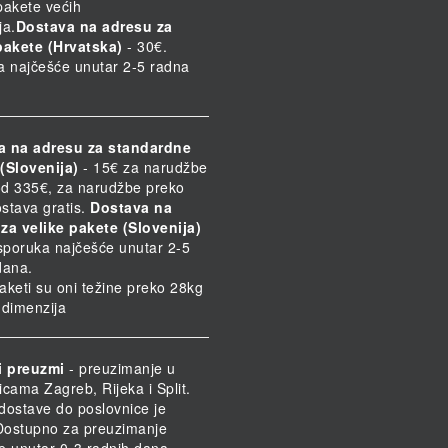
 pakete većih
ja.
Dostava na adresu za
pakete (Hrvatska)
- 30€.
a najčešće unutar 2-5 radna
a na adresu za standardne
(Slovenija)
- 15€ za narudžbe
d 335€, za narudžbe preko
stava gratis.
Dostava na
za velike pakete (Slovenija)
Isporuka najčešće unutar 2-5
dana.
paketi su oni težine preko 28kg
h dimenzija
i preuzmi
- preuzimanje u
icama Zagreb, Rijeka i Split.
dostave do poslovnice je
 Dostupno za preuzimanje
e unutar 0-3 radnih dana.