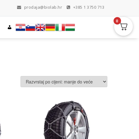
prodaja@biolab.hr
+385 1 3750 713
0