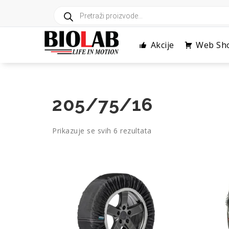
Skip
Products
to
search
content
Akcije
Web Sh
205/75/16
Poredano
Prikazuje se svih 6 rezultata
po
cijeni:
od
niske
do
visoke