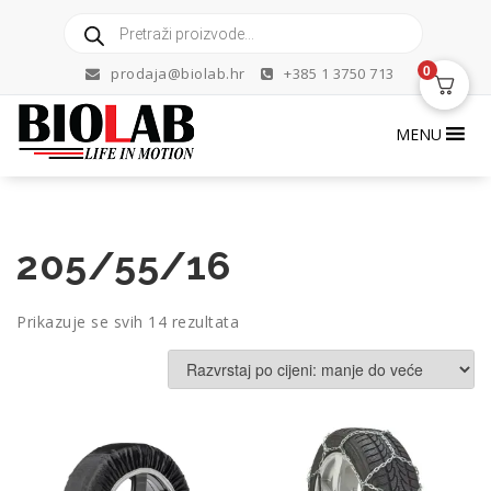
Skip
Products
to
search
content
0
prodaja@biolab.hr
+385 1 3750 713
MENU
205/55/16
Poredano
Prikazuje se svih 14 rezultata
po
cijeni:
od
niske
do
visoke