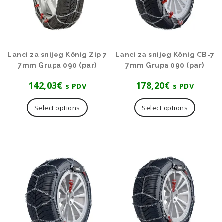
Lanci za snijeg König Zip 7
Lanci za snijeg König CB-7
7mm Grupa 090 (par)
7mm Grupa 090 (par)
142,03
€
178,20
€
s PDV
s PDV
Select options
Select options