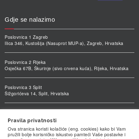
Gdje se nalazimo
Poslovnica 1 Zagreb
Ilica 346, Kustošija (Nasuprot MUP-a), Zagreb, Hrvatska
Poslovnica 2 Rijeka
Osječka 67B, Škurinje (sivo crvena kuća), Rijeka, Hrvatska
Poslovnica 3 Split
Šižgorićeva 14, Split, Hrvatska
Poslovnica 4 Vukovar
Ulica kardinala Alojzija Stepinca 5, Vukovar, Hrvatska
Pravila privatnosti
Ova stranica koristi kolačiće (eng. cookies) kako bi Vam
pružili bolje korisničko iskustvo pamteći Vaše postavke i