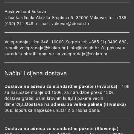
Poslovnica 4 Vukovar
Ulica kardinala Alojzija Stepinca 5, 32000 Vukovar, tel: +385
(032) 211 846, e-mail:
vukovar@biolab.hr
Veleprodaja: Ilica 348, 10000 Zagreb tel: +385 (1) 3499 882,
e-mail:
veleprodaja@biolab.hr
i
info@biolab.hr
Za poslovnu
suradnju obratiti nam se na
veleprodaja@biolab.hr
Načini i cijena dostave
Dostava na adresu za standardne pakete (Hrvatska)
- 10€
za narudžbe manje od 150€, za narudžbe preko 150€
dostava gratis, osim krovnih kutija i pakete većih
dimenzija.
Dostava na adresu za velike pakete (Hrvatska)
-
30€. Isporuka najčešće unutar 2-5 radna dana.
Dostava na adresu za standardne pakete (Slovenija)
-