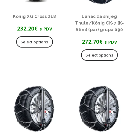
König XG Cross 218
Lanac za snijeg
Thule/König CK-7 (K-
232,20
€
s PDV
Slim) (par) grupa 090
272,70
€
s PDV
Select options
Select options