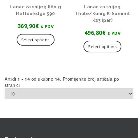
Lanac za snijeg König
Lanac za snijeg
Reflex Edge 590
Thule/König K-Summit
K23 (par)
369,90
€
s PDV
496,80
€
s PDV
Select options
Select options
Artikli
1 - 14
od ukupno
14
. Promijenite broj artikala po
stranici