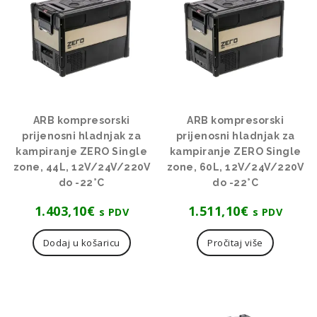
ARB kompresorski
ARB kompresorski
prijenosni hladnjak za
prijenosni hladnjak za
kampiranje ZERO Single
kampiranje ZERO Single
zone, 44L, 12V/24V/220V
zone, 60L, 12V/24V/220V
do -22°C
do -22°C
1.403,10
€
1.511,10
€
s PDV
s PDV
Dodaj u košaricu
Pročitaj više