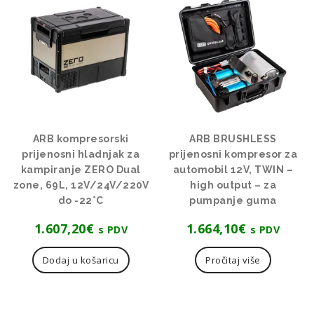
ARB kompresorski
ARB BRUSHLESS
prijenosni hladnjak za
prijenosni kompresor za
kampiranje ZERO Dual
automobil 12V, TWIN –
zone, 69L, 12V/24V/220V
high output – za
do -22°C
pumpanje guma
1.607,20
€
1.664,10
€
s PDV
s PDV
Dodaj u košaricu
Pročitaj više