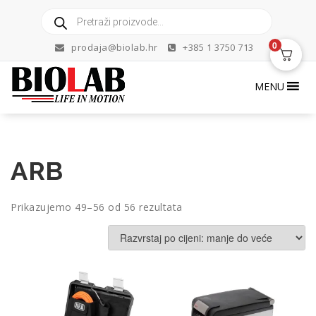
Skip
Products
to
search
content
0
prodaja@biolab.hr
+385 1 3750 713
MENU
ARB
Poredano
Prikazujemo 49–56 od 56 rezultata
po
cijeni:
od
niske
do
visoke