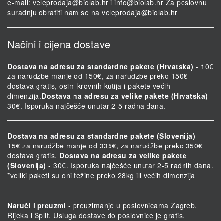
e-mail:
veleprodaja@biolab.hr
i
info@biolab.hr
Za poslovnu
suradnju obratiti nam se na
veleprodaja@biolab.hr
Načini i cijena dostave
Dostava na adresu za standardne pakete (Hrvatska)
- 10€
za narudžbe manje od 150€, za narudžbe preko 150€
dostava gratis, osim krovnih kutija i pakete većih
dimenzija.
Dostava na adresu za velike pakete (Hrvatska)
-
30€. Isporuka najčešće unutar 2-5 radna dana.
Dostava na adresu za standardne pakete (Slovenija)
-
15€ za narudžbe manje od 335€, za narudžbe preko 350€
dostava gratis.
Dostava na adresu za velike pakete
(Slovenija)
- 30€. Isporuka najčešće unutar 2-5 radnih dana.
*veliki paketi su oni težine preko 28kg ili većih dimenzija
Naruči i preuzmi
- preuzimanje u poslovnicama Zagreb,
Rijeka i Split. Usluga dostave do poslovnice je gratis.