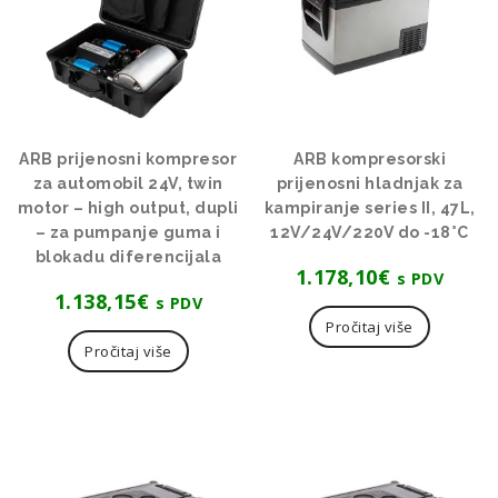
ARB prijenosni kompresor
ARB kompresorski
za automobil 24V, twin
prijenosni hladnjak za
motor – high output, dupli
kampiranje series II, 47L,
– za pumpanje guma i
12V/24V/220V do -18°C
blokadu diferencijala
1.178,10
€
s PDV
1.138,15
€
s PDV
Pročitaj više
Pročitaj više