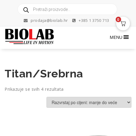
Skip
Products
to
search
content
0
prodaja@biolab.hr
+385 1 3750 713
MENU
Titan/Srebrna
Poredano
Prikazuje se svih 4 rezultata
po
cijeni:
od
niske
do
visoke