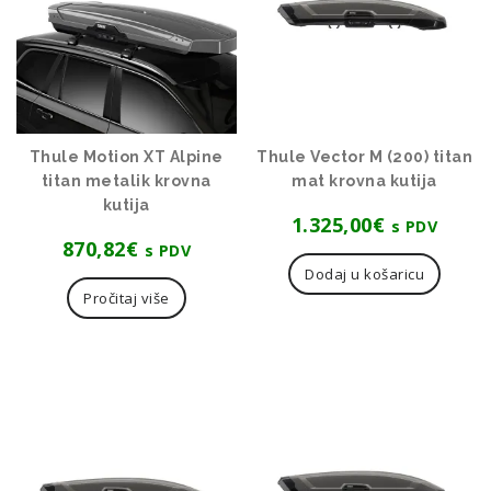
Thule Motion XT Alpine
Thule Vector M (200) titan
titan metalik krovna
mat krovna kutija
kutija
1.325,00
€
s PDV
870,82
€
s PDV
Dodaj u košaricu
Pročitaj više