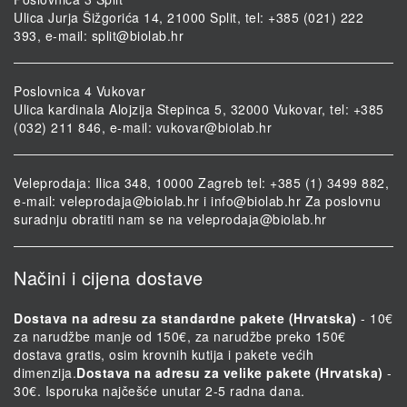
Ulica Jurja Šižgorića 14, 21000 Split, tel: +385 (021) 222
393, e-mail:
split@biolab.hr
Poslovnica 4 Vukovar
Ulica kardinala Alojzija Stepinca 5, 32000 Vukovar, tel: +385
(032) 211 846, e-mail:
vukovar@biolab.hr
Veleprodaja: Ilica 348, 10000 Zagreb tel: +385 (1) 3499 882,
e-mail:
veleprodaja@biolab.hr
i
info@biolab.hr
Za poslovnu
suradnju obratiti nam se na
veleprodaja@biolab.hr
Načini i cijena dostave
Dostava na adresu za standardne pakete (Hrvatska)
- 10€
za narudžbe manje od 150€, za narudžbe preko 150€
dostava gratis, osim krovnih kutija i pakete većih
dimenzija.
Dostava na adresu za velike pakete (Hrvatska)
-
30€. Isporuka najčešće unutar 2-5 radna dana.