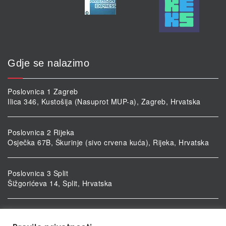
Gdje se nalazimo
Poslovnica 1 Zagreb
Ilica 346, Kustošija (Nasuprot MUP-a), Zagreb, Hrvatska
Poslovnica 2 Rijeka
Osječka 67B, Škurinje (sivo crvena kuća), Rijeka, Hrvatska
Poslovnica 3 Split
Šižgorićeva 14, Split, Hrvatska
Poslovnica 4 Vukovar
Ulica kardinala Alojzija Stepinca 5, Vukovar, Hrvatska