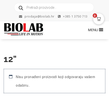
Skip
Products
to
search
content
0
prodaja@biolab.hr
+385 1 3750 713
MENU
12"
Nisu pronađeni proizvodi koji odgovaraju vašem
odabiru.