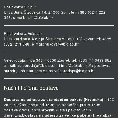
Poslovnica 3 Split
Ulica Jurja Šižgorića 14, 21000 Split, tel: +385 (021) 222
393, e-mail:
split@biolab.hr
Poslovnica 4 Vukovar
Ulica kardinala Alojzija Stepinca 5, 32000 Vukovar, tel: +385
(032) 211 846, e-mail:
vukovar@biolab.hr
Veleprodaja: Ilica 348, 10000 Zagreb tel: +385 (1) 3499 882,
e-mail:
veleprodaja@biolab.hr
i
info@biolab.hr
Za poslovnu
suradnju obratiti nam se na
veleprodaja@biolab.hr
Načini i cijena dostave
Dostava na adresu za standardne pakete (Hrvatska)
- 10€
za narudžbe manje od 150€, za narudžbe preko 150€
dostava gratis, osim krovnih kutija i pakete većih
dimenzija.
Dostava na adresu za velike pakete (Hrvatska)
-