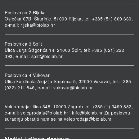
Poslovnica 2 Rijeka
Osječka 67B, Škurinje, 51000 Rijeka, tel: +385 (51) 809 660,
e-mail:
rijeka@biolab.hr
Poslovnica 3 Split
Ulica Jurja Šižgorića 14, 21000 Split, tel: +385 (021) 222
393, e-mail:
split@biolab.hr
Poslovnica 4 Vukovar
Ulica kardinala Alojzija Stepinca 5, 32000 Vukovar, tel: +385
(032) 211 846, e-mail:
vukovar@biolab.hr
Veleprodaja: Ilica 348, 10000 Zagreb tel: +385 (1) 3499 882,
e-mail:
veleprodaja@biolab.hr
i
info@biolab.hr
Za poslovnu
suradnju obratiti nam se na
veleprodaja@biolab.hr
Načini i cijena dostave