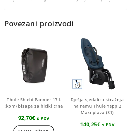
Povezani proizvodi
Thule Shield Pannier 17 L
Dječja sjedalica stražnja
(kom) bisaga za bicikl crna
na ramu Thule Yepp 2
Maxi plava (S1)
92,70
€
s PDV
140,25
€
s PDV
Dodaj u košaricu