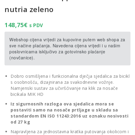
nutria zeleno
148,75
€
s PDV
Webshop cijena vrijedi za kupovine putem web shopa za
sve načine plaćanja. Navedena cijena vrijedi i u našim
poslovnicama isključivo za gotovinsko plaćanje
(novčanice).
Dobro osmišljena i funkcionalna dječja sjedalica za bicikl
s osobnošću, dizajnirana za svakodnevne vožnje.
Namjenski sustav za učvršćivanje na klik za nosače
bicikala MIK HD
Iz sigurnosnih razloga ova sjedalica mora se
postaviti samo na nosače prtljage u skladu sa
standardom EN ISO 11243:2016 uz oznaku nosivosti
od 27 kg
Napravljena za jednostavna kratka putovanja okolicom i