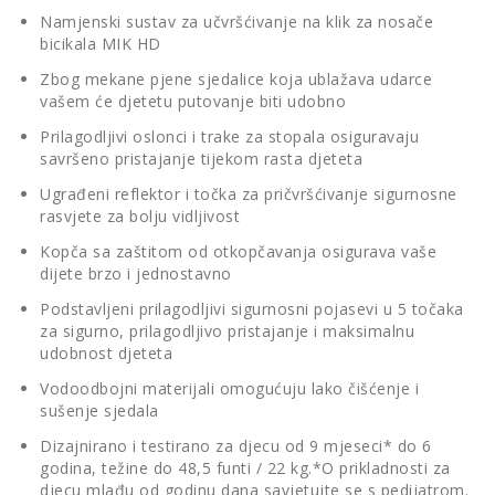
Namjenski sustav za učvršćivanje na klik za nosače
bicikala MIK HD
Zbog mekane pjene sjedalice koja ublažava udarce
vašem će djetetu putovanje biti udobno
Prilagodljivi oslonci i trake za stopala osiguravaju
savršeno pristajanje tijekom rasta djeteta
Ugrađeni reflektor i točka za pričvršćivanje sigurnosne
rasvjete za bolju vidljivost
Kopča sa zaštitom od otkopčavanja osigurava vaše
dijete brzo i jednostavno
Podstavljeni prilagodljivi sigurnosni pojasevi u 5 točaka
za sigurno, prilagodljivo pristajanje i maksimalnu
udobnost djeteta
Vodoodbojni materijali omogućuju lako čišćenje i
sušenje sjedala
Dizajnirano i testirano za djecu od 9 mjeseci* do 6
godina, težine do 48,5 funti / 22 kg.*O prikladnosti za
djecu mlađu od godinu dana savjetujte se s pedijatrom.