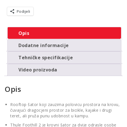
dvije
osobe
sive
Podijeli
boje
količina
Opis
Dodatne informacije
Tehničke specifikacije
Video proizvoda
Opis
Rooftop šator koji zauzima polovicu prostora na krovu,
čuvajući dragocjeni prostor za bicikle, kajake i drugi
teret, ali pruža punu udobnost u kampu.
Thule Foothill 2 je krovni šator za dvije odrasle osobe