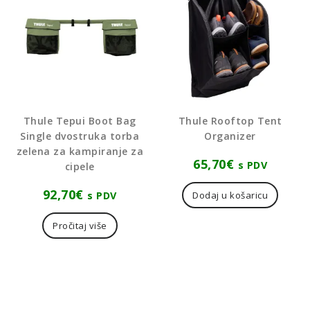
Thule Tepui Boot Bag
Thule Rooftop Tent
Single dvostruka torba
Organizer
zelena za kampiranje za
65,70
€
s PDV
cipele
92,70
€
s PDV
Dodaj u košaricu
Pročitaj više