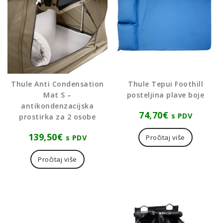
Thule Anti Condensation
Thule Tepui Foothill
Mat S –
posteljina plave boje
antikondenzacijska
74,70
€
s PDV
prostirka za 2 osobe
139,50
€
s PDV
Pročitaj više
Pročitaj više