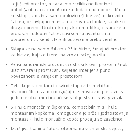
koji štedi prostor, a sada ima reciklirane tkanine i
poboljšani madrac od 6 cm za dodatnu udobnost. Kada
se sklopi, zauzima samo polovicu širine većine krovnih
šatora, ostavljajući mjesta na krovu za bicikle, kajake ili
drugu opremu. Unatoč kompaktnom obliku, otvara se u
prostran i udoban šator, savršen za avanture na
otvorenom, vikend izlete ili putovanja preko zemlje.
Sklapa se na samo 64 cm / 25 in širine, čuvajući prostor
za bicikle, kajake i teret na krovu vašeg vozila
Veliki panoramski prozori, dvostruki krovni prozori i širok
ulaz stvaraju prozračan, svijetao interijer s puno
povezanosti s vanjskim prostorom
Teleskopski unutarnji okvirni stupovi i simetričan,
niskoprofilni dizajn omogućuju jednostavnu postavu za
jednu osobu, montirajući se s obje strane vašeg vozila
S Thule montažnim šipkama, kompatibilnim s Thule
montažnim kopčama, omogućena je brža i jednostavnija
montaža (Thule montažne kopče prodaju se zasebno)
Izdržljiva tkanina šatora otporna na vremenske uvjete,