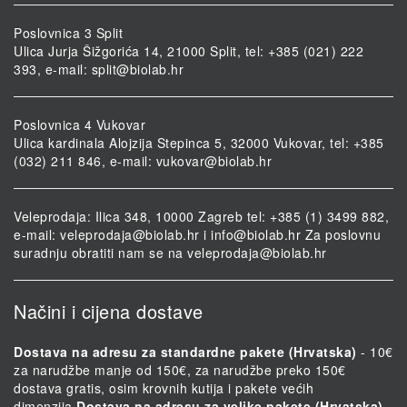
Poslovnica 3 Split
Ulica Jurja Šižgorića 14, 21000 Split, tel: +385 (021) 222
393, e-mail:
split@biolab.hr
Poslovnica 4 Vukovar
Ulica kardinala Alojzija Stepinca 5, 32000 Vukovar, tel: +385
(032) 211 846, e-mail:
vukovar@biolab.hr
Veleprodaja: Ilica 348, 10000 Zagreb tel: +385 (1) 3499 882,
e-mail:
veleprodaja@biolab.hr
i
info@biolab.hr
Za poslovnu
suradnju obratiti nam se na
veleprodaja@biolab.hr
Načini i cijena dostave
Dostava na adresu za standardne pakete (Hrvatska)
- 10€
za narudžbe manje od 150€, za narudžbe preko 150€
dostava gratis, osim krovnih kutija i pakete većih
dimenzija.
Dostava na adresu za velike pakete (Hrvatska)
-