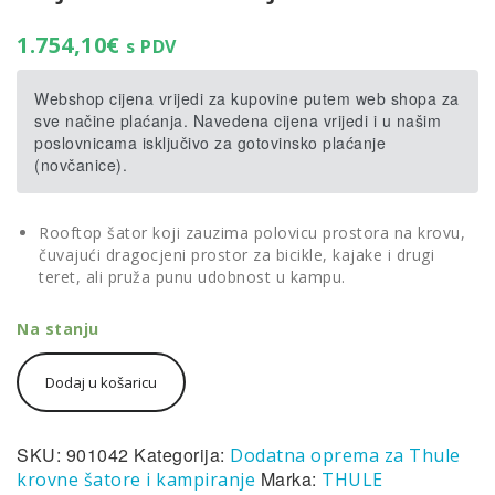
1.754,10
€
s PDV
Webshop cijena vrijedi za kupovine putem web shopa za
sve načine plaćanja. Navedena cijena vrijedi i u našim
poslovnicama isključivo za gotovinsko plaćanje
(novčanice).
Rooftop šator koji zauzima polovicu prostora na krovu,
čuvajući dragocjeni prostor za bicikle, kajake i drugi
teret, ali pruža punu udobnost u kampu.
Na stanju
Thule
Dodaj u košaricu
Foothill
2
krovni
šator
SKU:
901042
Kategorija:
Dodatna oprema za Thule
za
Marka:
krovne šatore i kampiranje
THULE