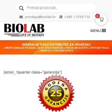
Skip
Products
to
search
content
0
prodaja@biolab.hr
+385 1 3750 713
MENU
GENERALNI THULE DISTRIBUTER ZA HRVATSKU
♦ PROFESIONALNA PODRŠKA ♦ BESPLATNA MONTAŽA ♦ PRODAJNO MJESTO ♦ POTPUNO THULE
JAMSTVO ♦ OSIGURAN SERVIS
[ezcol_1quarter class=”garancija”]