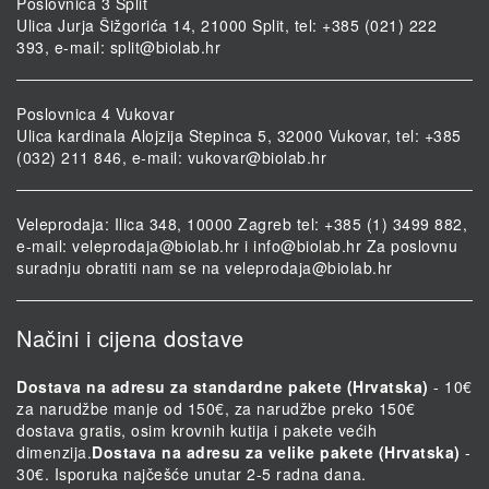
Poslovnica 3 Split
Ulica Jurja Šižgorića 14, 21000 Split, tel: +385 (021) 222
393, e-mail:
split@biolab.hr
Poslovnica 4 Vukovar
Ulica kardinala Alojzija Stepinca 5, 32000 Vukovar, tel: +385
(032) 211 846, e-mail:
vukovar@biolab.hr
Veleprodaja: Ilica 348, 10000 Zagreb tel: +385 (1) 3499 882,
e-mail:
veleprodaja@biolab.hr
i
info@biolab.hr
Za poslovnu
suradnju obratiti nam se na
veleprodaja@biolab.hr
Načini i cijena dostave
Dostava na adresu za standardne pakete (Hrvatska)
- 10€
za narudžbe manje od 150€, za narudžbe preko 150€
dostava gratis, osim krovnih kutija i pakete većih
dimenzija.
Dostava na adresu za velike pakete (Hrvatska)
-
30€. Isporuka najčešće unutar 2-5 radna dana.