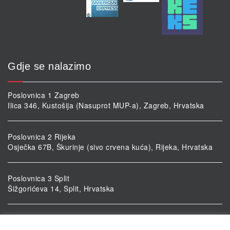
Gdje se nalazimo
Poslovnica 1 Zagreb
Ilica 346, Kustošija (Nasuprot MUP-a), Zagreb, Hrvatska
Poslovnica 2 Rijeka
Osječka 67B, Škurinje (sivo crvena kuća), Rijeka, Hrvatska
Poslovnica 3 Split
Šižgorićeva 14, Split, Hrvatska
Poslovnica 4 Vukovar
Ulica kardinala Alojzija Stepinca 5, Vukovar, Hrvatska