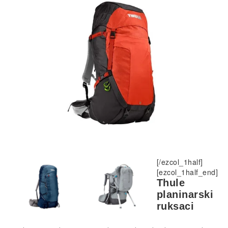
[/ezcol_1half]
[ezcol_1half_end]
Thule
planinarski
ruksaci