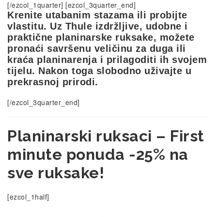
[/ezcol_1quarter] [ezcol_3quarter_end]
Krenite utabanim stazama ili probijte
vlastitu. Uz Thule izdržljive, udobne i
praktične planinarske ruksake, možete
pronaći savršenu veličinu za duga ili
kraća planinarenja i prilagoditi ih svojem
tijelu. Nakon toga slobodno uživajte u
prekrasnoj prirodi.
[/ezcol_3quarter_end]
Planinarski ruksaci – First
minute ponuda -25% na
sve ruksake!
[ezcol_1half]