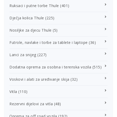
Ruksaci i putne torbe Thule
(401)
Dječja kolica Thule
(225)
Nosiljke za djecu Thule
(5)
Futrole, navlake i torbe za tablete i laptope
(36)
Lanci za snijeg
(227)
Dodatna oprema za osobna i terenska vozila
(515)
Voskovi i alati za uređivanje skija
(32)
Vitla
(110)
Rezervni dijelovi za vitla
(48)
Oprema za off road vozila
(192)