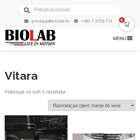
Skip
Products
to
search
content
0
prodaja@biolab.hr
+385 1 3750 713
MENU
Vitara
Poredano
Prikazuje se svih 5 rezultata
po
cijeni:
od
niske
do
visoke