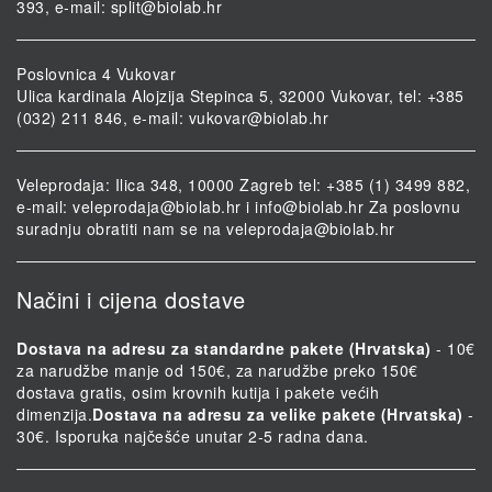
393, e-mail:
split@biolab.hr
Poslovnica 4 Vukovar
Ulica kardinala Alojzija Stepinca 5, 32000 Vukovar, tel: +385
(032) 211 846, e-mail:
vukovar@biolab.hr
Veleprodaja: Ilica 348, 10000 Zagreb tel: +385 (1) 3499 882,
e-mail:
veleprodaja@biolab.hr
i
info@biolab.hr
Za poslovnu
suradnju obratiti nam se na
veleprodaja@biolab.hr
Načini i cijena dostave
Dostava na adresu za standardne pakete (Hrvatska)
- 10€
za narudžbe manje od 150€, za narudžbe preko 150€
dostava gratis, osim krovnih kutija i pakete većih
dimenzija.
Dostava na adresu za velike pakete (Hrvatska)
-
30€. Isporuka najčešće unutar 2-5 radna dana.