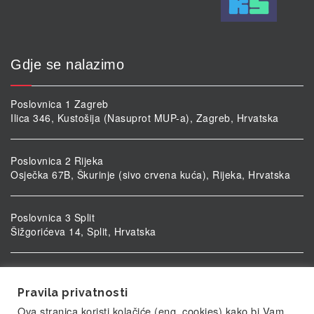
Gdje se nalazimo
Poslovnica 1 Zagreb
Ilica 346, Kustošija (Nasuprot MUP-a), Zagreb, Hrvatska
Poslovnica 2 Rijeka
Osječka 67B, Škurinje (sivo crvena kuća), Rijeka, Hrvatska
Poslovnica 3 Split
Šižgorićeva 14, Split, Hrvatska
Poslovnica 4 Vukovar
Ulica kardinala Alojzija Stepinca 5, Vukovar, Hrvatska
Pravila privatnosti
Ova stranica koristi kolačiće (eng. cookies) kako bi Vam