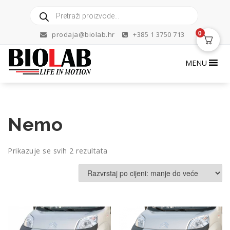
Skip
Products
to
search
content
0
prodaja@biolab.hr
+385 1 3750 713
MENU
Nemo
Poredano
Prikazuje se svih 2 rezultata
po
cijeni:
od
niske
do
visoke