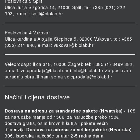
Poslovnica 3 Split
Ulica Jurja Šižgorića 14, 21000 Split, tel: +385 (021) 222
393, e-mail:
split@biolab.hr
Poslovnica 4 Vukovar
Ulica kardinala Alojzija Stepinca 5, 32000 Vukovar, tel: +385
(032) 211 846, e-mail:
vukovar@biolab.hr
Veleprodaja: Ilica 348, 10000 Zagreb tel: +385 (1) 3499 882,
e-mail:
veleprodaja@biolab.hr
i
info@biolab.hr
Za poslovnu
suradnju obratiti nam se na
veleprodaja@biolab.hr
Načini i cijena dostave
Dostava na adresu za standardne pakete (Hrvatska)
- 10€
za narudžbe manje od 150€, za narudžbe preko 150€
dostava gratis, osim krovnih kutija i pakete većih
dimenzija.
Dostava na adresu za velike pakete (Hrvatska)
-
30€. Isporuka najčešće unutar 2-5 radna dana.