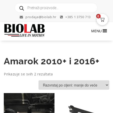
Skip
Products
to
search
content
0
prodaja@biolab.hr
+385 1 3750 713
MENU
Amarok 2010+ i 2016+
Poredano
Prikazuje se svih 2 rezultata
po
cijeni:
od
niske
do
visoke