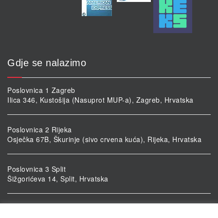
Gdje se nalazimo
Poslovnica 1 Zagreb
Ilica 346, Kustošija (Nasuprot MUP-a), Zagreb, Hrvatska
Poslovnica 2 Rijeka
Osječka 67B, Škurinje (sivo crvena kuća), Rijeka, Hrvatska
Poslovnica 3 Split
Šižgorićeva 14, Split, Hrvatska
Poslovnica 4 Vukovar
Ulica kardinala Alojzija Stepinca 5, Vukovar, Hrvatska