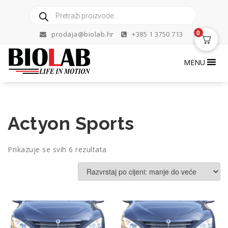
Skip
Products
to
search
content
0
prodaja@biolab.hr
+385 1 3750 713
MENU
Actyon Sports
Poredano
Prikazuje se svih 6 rezultata
po
cijeni:
od
niske
do
visoke