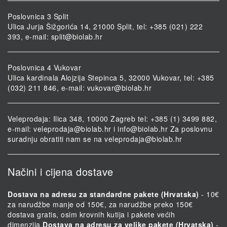
Poslovnica 3 Split
Ulica Jurja Šižgorića 14, 21000 Split, tel: +385 (021) 222
393, e-mail:
split@biolab.hr
Poslovnica 4 Vukovar
Ulica kardinala Alojzija Stepinca 5, 32000 Vukovar, tel: +385
(032) 211 846, e-mail:
vukovar@biolab.hr
Veleprodaja: Ilica 348, 10000 Zagreb tel: +385 (1) 3499 882,
e-mail:
veleprodaja@biolab.hr
i
info@biolab.hr
Za poslovnu
suradnju obratiti nam se na
veleprodaja@biolab.hr
Načini i cijena dostave
Dostava na adresu za standardne pakete (Hrvatska)
- 10€
za narudžbe manje od 150€, za narudžbe preko 150€
dostava gratis, osim krovnih kutija i pakete većih
dimenzija.
Dostava na adresu za velike pakete (Hrvatska)
-