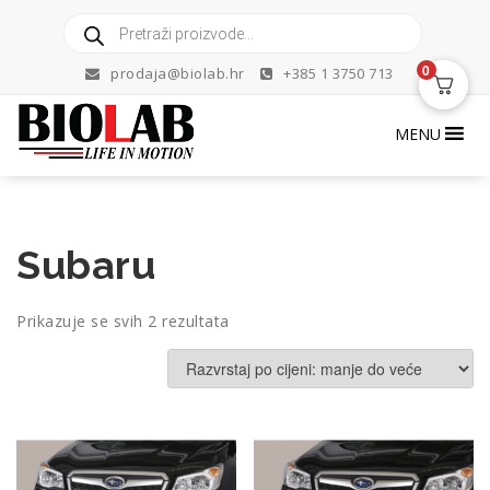
Skip
Products
to
search
content
0
prodaja@biolab.hr
+385 1 3750 713
MENU
Subaru
Poredano
Prikazuje se svih 2 rezultata
po
cijeni:
od
niske
do
visoke