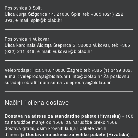
Poslovnica 3 Split
Ulica Jurja Šižgorića 14, 21000 Split, tel: +385 (021) 222
393, e-mail:
split@biolab.hr
Poslovnica 4 Vukovar
Ulica kardinala Alojzija Stepinca 5, 32000 Vukovar, tel: +385
(032) 211 846, e-mail:
vukovar@biolab.hr
Veleprodaja: Ilica 348, 10000 Zagreb tel: +385 (1) 3499 882,
e-mail:
veleprodaja@biolab.hr
i
info@biolab.hr
Za poslovnu
suradnju obratiti nam se na
veleprodaja@biolab.hr
Načini i cijena dostave
Dostava na adresu za standardne pakete (Hrvatska)
- 10€
za narudžbe manje od 150€, za narudžbe preko 150€
dostava gratis, osim krovnih kutija i pakete većih
dimenzija.
Dostava na adresu za velike pakete (Hrvatska)
-