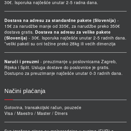
30€. Isporuka najčešće unutar 2-5 radna dana.
Dostava na adresu za standardne pakete (Slovenija)
-
15€ za narudžbe manje od 335€, za narudžbe preko 350€
dostava gratis.
Dostava na adresu za velike pakete
(Slovenija)
- 30€. Isporuka najčešće unutar 2-5 radnih dana.
*veliki paketi su oni težine preko 28kg ili većih dimenzija
Naruči i preuzmi
- preuzimanje u poslovnicama Zagreb,
Rijeka i Split. Usluga dostave do poslovnice je gratis.
Dostupno za preuzimanje najčešće unutar 0-3 radnih dana.
Načini plaćanja
Gotovina, transakcijski račun, pouzeće
Visa / Maestro / Master / Diners
Sve izražene cijene su maloprodajne u eurima (EUR) s