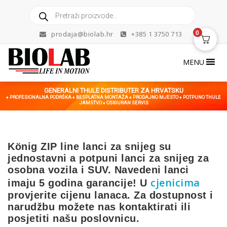
Skip
Products
to
search
content
0
prodaja@biolab.hr
+385 1 3750 713
MENU
GENERALNI THULE DISTRIBUTER ZA HRVATSKU
♦ PROFESIONALNA PODRŠKA ♦ BESPLATNA MONTAŽA ♦ PRODAJNO MJESTO ♦ POTPUNO THULE
JAMSTVO ♦ OSIGURAN SERVIS
König ZIP line lanci za snijeg su
jednostavni a potpuni lanci za snijeg za
osobna vozila i SUV. Navedeni lanci
cjenicima
imaju 5 godina garancije! U
provjerite cijenu lanaca. Za dostupnost i
narudžbu možete nas kontaktirati ili
posjetiti našu poslovnicu.