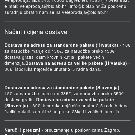
e-mail:
veleprodaja@biolab.hr
i
info@biolab.hr
Za poslovnu
suradnju obratiti nam se na
veleprodaja@biolab.hr
Načini i cijena dostave
Dostava na adresu za standardne pakete (Hrvatska)
- 10€
za narudžbe manje od 150€, za narudžbe preko 150€
dostava gratis, osim krovnih kutija i pakete većih
dimenzija.
Dostava na adresu za velike pakete (Hrvatska)
-
30€. Isporuka najčešće unutar 2-5 radna dana.
Dostava na adresu za standardne pakete (Slovenija)
-
15€ za narudžbe manje od 335€, za narudžbe preko 350€
dostava gratis.
Dostava na adresu za velike pakete
(Slovenija)
- 30€. Isporuka najčešće unutar 2-5 radnih dana.
*veliki paketi su oni težine preko 28kg ili većih dimenzija
Naruči i preuzmi
- preuzimanje u poslovnicama Zagreb,