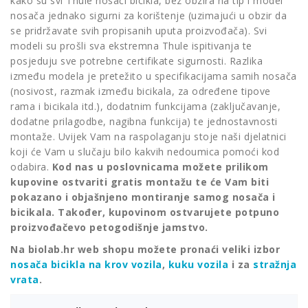
kako su svi Thule nosači bicikla, bez obzira na tip i model
nosača jednako sigurni za korištenje (uzimajući u obzir da
se pridržavate svih propisanih uputa proizvođača). Svi
modeli su prošli sva ekstremna Thule ispitivanja te
posjeduju sve potrebne certifikate sigurnosti. Razlika
između modela je pretežito u specifikacijama samih nosača
(nosivost, razmak između bicikala, za određene tipove
rama i bicikala itd.), dodatnim funkcijama (zaključavanje,
dodatne prilagodbe, nagibna funkcija) te jednostavnosti
montaže. Uvijek Vam na raspolaganju stoje naši djelatnici
koji će Vam u slučaju bilo kakvih nedoumica pomoći kod
odabira.
Kod nas u poslovnicama možete prilikom
kupovine ostvariti gratis montažu te će Vam biti
pokazano i objašnjeno montiranje samog nosača i
bicikala. Također, kupovinom ostvarujete potpuno
proizvođačevo petogodišnje jamstvo.
Na biolab.hr web shopu možete pronaći veliki izbor
nosača bicikla na krov vozila
,
kuku vozila
i za
stražnja
vrata
.