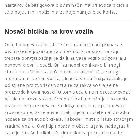
nastavku će biti govora o svim načinima prijevoza bicikala
te o pojedinim modelima za koje namjene se koriste.
Nosači bicikla na krov vozila
Ovaj tip prijevoza bicikla je čest i za veliki broj kupaca se
ovo rješenje pokazuje kao idealno. Prva stvar na koju
trebate obratiti pažnju je da li na Vaše vozilo odgovaraju
osnovni krovni nosači. Oni su neophodni kako bi mogli
staviti nosače bicikala. Osnovni krovni nosači se mogu
montirati na većinu vozila, ali neka vozila imaju restrikciju
od strane proizvođača vozila te za takva vozila se ne
proizvode krovni nosači. U tom slučaju ne možete prevoziti
bicikle na krovu vozila. Prednost ovih nosača je ako imate
osnovne krovne nosače za drugu namjenu, npr. prijevoz
krovne kutije, za relativno malu cijenu možete nadograditi
nosače za prijevoz bicikala. Također imate pristup stražnjim
vratima vozila. Ovaj tip nosača možete lagano nadograditi
kasnije za više bicikala. Recimo ako za početak trebate