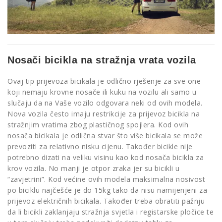
Nosači bicikla na stražnja vrata vozila
Ovaj tip prijevoza bicikala je odlično rješenje za sve one
koji nemaju krovne nosače ili kuku na vozilu ali samo u
slučaju da na Vaše vozilo odgovara neki od ovih modela.
Nova vozila često imaju restrikcije za prijevoz bicikla na
stražnjim vratima zbog plastičnog spojlera. Kod ovih
nosača bicikala je odlična stvar što više bicikala se može
prevoziti za relativno nisku cijenu. Također bicikle nije
potrebno dizati na veliku visinu kao kod nosača bicikla za
krov vozila. No manji je otpor zraka jer su bicikli u
“zavjetrini”. Kod većine ovih modela maksimalna nosivost
po biciklu najčešće je do 15kg tako da nisu namijenjeni za
prijevoz električnih bicikala. Također treba obratiti pažnju
da li bicikli zaklanjaju stražnja svjetla i registarske pločice te