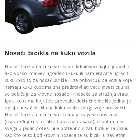
Nosači bicikla na kuku vozila
Nosači bicikla na kuku vozila su definitivno najbolji odabir
ako vozilo ima već ugrađenu kuku ili namjeravate ugraditi
kuku (bilo to za nosač bicikla ili za prikolicu). Za vozila koja
nemaju kuku kupcima zna predstavljati veću investiciju pa
se odlučuju za krovne nosače ili nosače za stražnja vrata.
Ipak, kupcima koji žele prevoziti električne bicikle jedina je
opcija nosač bicikla na kuku vozila zbog svoje nosivosti.
Nosači bicikla na kuku vozila imaju najveću nosivost
(uspoređujući s ostalim tipovima nosača), montiraju se
svega u jedan potez, nije potrebno dizati bicikle na visinu
kao što je to kod krovnih nosača te su bicikli u zavjetrini