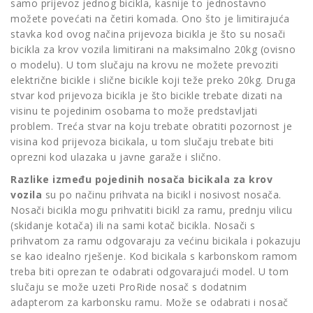
samo prijevoz jednog bicikla, kasnije to jednostavno
možete povećati na četiri komada. Ono što je limitirajuća
stavka kod ovog načina prijevoza bicikla je što su nosači
bicikla za krov vozila limitirani na maksimalno 20kg (ovisno
o modelu). U tom slučaju na krovu ne možete prevoziti
električne bicikle i slične bicikle koji teže preko 20kg. Druga
stvar kod prijevoza bicikla je što bicikle trebate dizati na
visinu te pojedinim osobama to može predstavljati
problem. Treća stvar na koju trebate obratiti pozornost je
visina kod prijevoza bicikala, u tom slučaju trebate biti
oprezni kod ulazaka u javne garaže i slično.
Razlike između pojedinih nosača bicikala za krov
vozila
su po načinu prihvata na bicikl i nosivost nosača.
Nosači bicikla mogu prihvatiti bicikl za ramu, prednju vilicu
(skidanje kotača) ili na sami kotač bicikla. Nosači s
prihvatom za ramu odgovaraju za većinu bicikala i pokazuju
se kao idealno rješenje. Kod bicikala s karbonskom ramom
treba biti oprezan te odabrati odgovarajući model. U tom
slučaju se može uzeti ProRide nosač s dodatnim
adapterom za karbonsku ramu. Može se odabrati i nosač