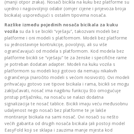
(manji otpor zraka). Nosači bicikla na kuku bez platforme su
ujedno i najpovoljniji odabir (omjer cijene i prijevoza broja
bicikala) uspoređujući s ostalim tipovima nosača.
Razlike između pojedinih nosača bicikala za kuku
vozila
su da li se bicikli “vješaju”, takozvani modeli bez
platforme i oni modeli s platformom. Modeli bez platforme
su jednostavnije kontrukcije, povoljniji, ali su više
ograničavajući od modela s platformom. Kod modela bez
platforme bicikli se “vješaju” te za ženske i specifične rame
je potreban dodatan adapter. Modeli na kuku vozila s
platformom su modeli koji gotovo da nemaju nikakvih
ograničenja (naročito modeli s većom nosivosti). Ovi modeli
prihvaćaju gotovo sve tipove bicikala i rama, bicikli se mogu
zaključavati, nosač ima nagibnu funkciju što omogućuje
pristup prtljažniku, na nosaču se nalazi dodatna
signalizacija te nosač tablice. Bicikli imaju veću međusobnu
udaljenost nego nosači bez platforme te je lakše
montiranje bicikala na sami nosač. Ovi nosači su nešto
većih gabarita od drugih nosača bicikala (ali postoji model
EasyFold koji se sklapa i zauzima manje mjesta kod