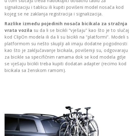
u tom slučaju treba nadokupiti dodatnu tablu za
signalizaciju i tablicu ili kupiti povišeni model nosača kod
kojeg se ne zaklanja registracija i signalizacija.
Razlike između pojedinih nosača bicikala za stražnja
vrata vozila
su da li se bicikli “vješaju” kao što je to slučaj
kod ClipOn modela ili da li su bicikli na “platformi”. Modeli s
platformom su nešto skuplji ali imaju dodatne pogodnosti
kao što je zaključavanje bicikala, povišeniji su, odgovaraju
za bicikle sa specifičnim ramama dok se kod modela gdje
se vješaju bicikli treba kupiti dodatan adapter (recimo kod
bicikala sa ženskom ramom).