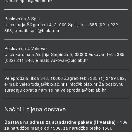
e-mail:
rijeka@biolab.hr
Poslovnica 3 Split
Ulica Jurja Šižgorića 14, 21000 Split, tel: +385 (021) 222
393, e-mail:
split@biolab.hr
Poslovnica 4 Vukovar
Ulica kardinala Alojzija Stepinca 5, 32000 Vukovar, tel: +385
(032) 211 846, e-mail:
vukovar@biolab.hr
Veleprodaja: Ilica 348, 10000 Zagreb tel: +385 (1) 3499 882,
e-mail:
veleprodaja@biolab.hr
i
info@biolab.hr
Za poslovnu
suradnju obratiti nam se na
veleprodaja@biolab.hr
Načini i cijena dostave
Dostava na adresu za standardne pakete (Hrvatska)
- 10€
za narudžbe manje od 150€, za narudžbe preko 150€