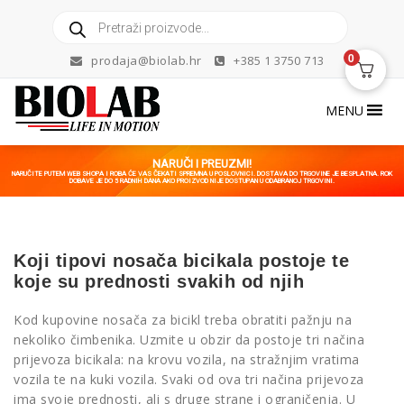
Skip
Products
to
search
content
0
prodaja@biolab.hr
+385 1 3750 713
MENU
NARUČI I PREUZMI!
NARUČITE PUTEM WEB SHOPA I ROBA ĆE VAS ČEKATI SPREMNA U POSLOVNICI. DOSTAVA DO TRGOVINE JE BESPLATNA. ROK
DOBAVE JE DO 5 RADNIH DANA AKO PROIZVOD NIJE DOSTUPAN U ODABRANOJ TRGOVINI.
Koji tipovi nosača bicikala postoje te
koje su prednosti svakih od njih
Kod kupovine nosača za bicikl treba obratiti pažnju na
nekoliko čimbenika. Uzmite u obzir da postoje tri načina
prijevoza bicikala: na krovu vozila, na stražnjim vratima
vozila te na kuki vozila. Svaki od ova tri načina prijevoza
ima svoje prednosti, ali s druge strane i ograničenja. U