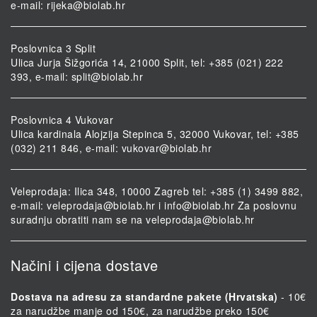
e-mail:
rijeka@biolab.hr
Poslovnica 3 Split
Ulica Jurja Šižgorića 14, 21000 Split, tel: +385 (021) 222
393, e-mail:
split@biolab.hr
Poslovnica 4 Vukovar
Ulica kardinala Alojzija Stepinca 5, 32000 Vukovar, tel: +385
(032) 211 846, e-mail:
vukovar@biolab.hr
Veleprodaja: Ilica 348, 10000 Zagreb tel: +385 (1) 3499 882,
e-mail:
veleprodaja@biolab.hr
i
info@biolab.hr
Za poslovnu
suradnju obratiti nam se na
veleprodaja@biolab.hr
Načini i cijena dostave
Dostava na adresu za standardne pakete (Hrvatska)
- 10€
za narudžbe manje od 150€, za narudžbe preko 150€