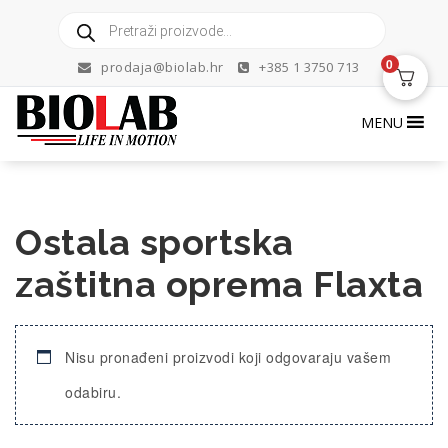
Skip
Products
to
search
content
0
prodaja@biolab.hr
+385 1 3750 713
MENU
Ostala sportska
zaštitna oprema Flaxta
Nisu pronađeni proizvodi koji odgovaraju vašem
odabiru.