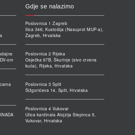
Gdje se nalazimo
Poslovnica 1 Zagreb
Ilica 346, Kustošija (Nasuprot MUP-a),
rs
Zagreb, Hrvatska
odajne
Poslovnica 2 Rijeka
PDV-om
Osječka 67B, Škurinje (sivo crvena
kuća), Rijeka, Hrvatska
nicama
Poslovnica 3 Split
Šižgorićeva 14, Split, Hrvatska
Poslovnica 4 Vukovar
KNADA
Ulica kardinala Alojzija Stepinca 5,
Vukovar, Hrvatska