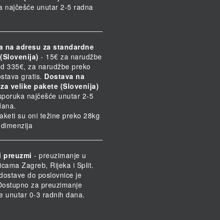
a najčešće unutar 2-5 radna
a na adresu za standardne
(Slovenija)
- 15€ za narudžbe
d 335€, za narudžbe preko
stava gratis.
Dostava na
za velike pakete (Slovenija)
Isporuka najčešće unutar 2-5
dana.
paketi su oni težine preko 28kg
h dimenzija
i preuzmi
- preuzimanje u
icama Zagreb, Rijeka i Split.
dostave do poslovnice je
 Dostupno za preuzimanje
e unutar 0-3 radnih dana.