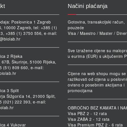
kt
Načini plaćanja
daja: Poslovnica 1 Zagreb
Gotovina, transakcijski račun,
46, 10000 Zagreb, tel: +385 (1)
pouzeće
3, +385 (1) 3750 556, e-mail:
Visa / Maestro / Master / Dine
@biolab.hr
Sve izražene cijene su malopr
ica 2 Rijeka
u eurima (EUR) s uključenim 
 67B, Škurinje, 51000 Rijeka,
85 (51) 809 660, e-mail:
biolab.hr
Cijene na web shopu mogu se
razlikovati od cijena u poslov
ovisno o posebnim akcijama i
ca 3 Split
promocijama
rja Šižgorića 14, 21000 Split,
85 (021) 222 393, e-mail:
iolab.hr
OBROČNO BEZ KAMATA I NA
Visa PBZ 2 - 12 rata
Visa ZABA 2 - 12 rata
ica 4 Vukovar
Visa Premium PBZ 2 - 6 rata