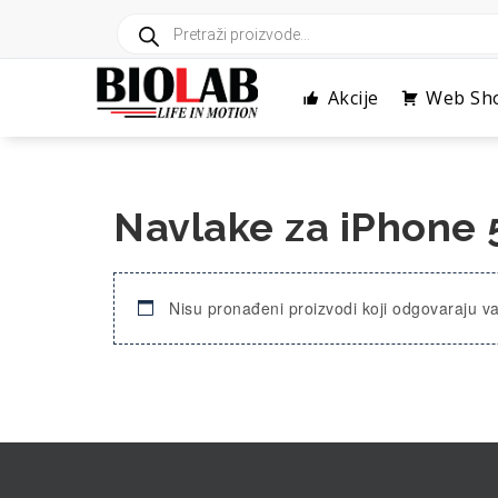
Skip
Products
to
search
content
Akcije
Web Sh
Navlake za iPhone 
Nisu pronađeni proizvodi koji odgovaraju v