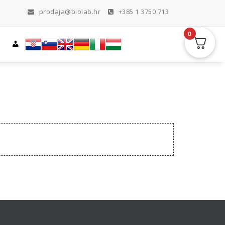
prodaja@biolab.hr
+385 1 3750 713
0