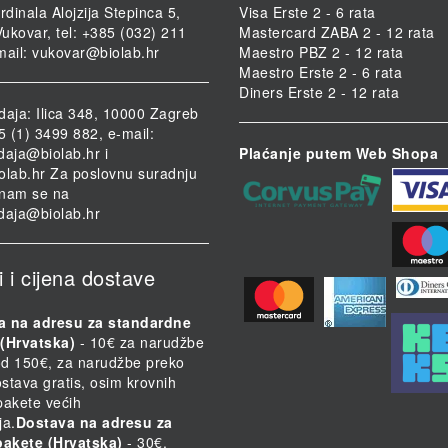
rdinala Alojzija Stepinca 5,
Visa Erste 2 - 6 rata
ukovar, tel: +385 (032) 211
Mastercard ZABA 2 - 12 rata
mail:
vukovar@biolab.hr
Maestro PBZ 2 - 12 rata
Maestro Erste 2 - 6 rata
Diners Erste 2 - 12 rata
daja: Ilica 348, 10000 Zagreb
85 (1) 3499 882, e-mail:
daja@biolab.hr
i
Plaćanje putem Web Shopa
olab.hr
Za poslovnu suradnju
i nam se na
daja@biolab.hr
i i cijena dostave
a na adresu za standardne
(Hrvatska)
- 10€ za narudžbe
d 150€, za narudžbe preko
stava gratis, osim krovnih
 pakete većih
ja.
Dostava na adresu za
pakete (Hrvatska)
- 30€.