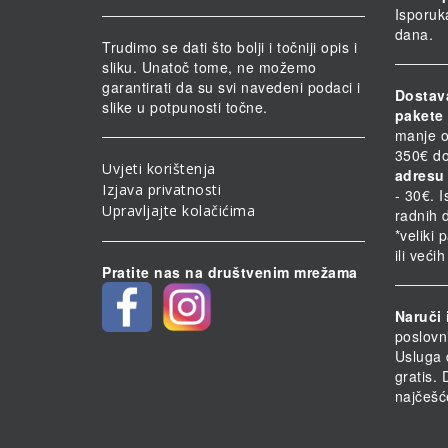
Isporuk
dana.
Trudimo se dati što bolji i točniji opis i
sliku. Unatoč tome, ne možemo
garantirati da su svi navedeni podaci i
Dostav
slike u potpunosti točne.
pakete 
manje o
350€ do
Uvjeti korištenja
adresu 
Izjava privatnosti
- 30€. 
Upravljajte kolačićima
radnih 
*veliki 
ili veći
Pratite nas na društvenim mrežama
Naruči 
poslovn
Usluga 
gratis.
najčešć