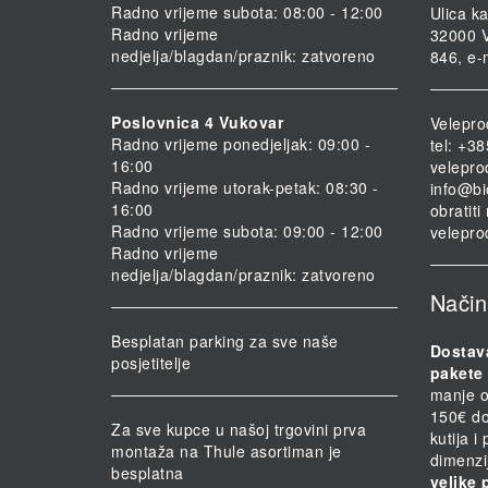
Radno vrijeme subota: 08:00 - 12:00
Ulica ka
Radno vrijeme
32000 V
nedjelja/blagdan/praznik: zatvoreno
846, e-
Poslovnica 4 Vukovar
Velepro
Radno vrijeme ponedjeljak: 09:00 -
tel: +3
16:00
velepro
Radno vrijeme utorak-petak: 08:30 -
info@bi
16:00
obratit
Radno vrijeme subota: 09:00 - 12:00
velepro
Radno vrijeme
nedjelja/blagdan/praznik: zatvoreno
Način
Besplatan parking za sve naše
Dostav
posjetitelje
pakete 
manje o
150€ do
Za sve kupce u našoj trgovini prva
kutija i
montaža na Thule asortiman je
dimenzi
besplatna
velike 