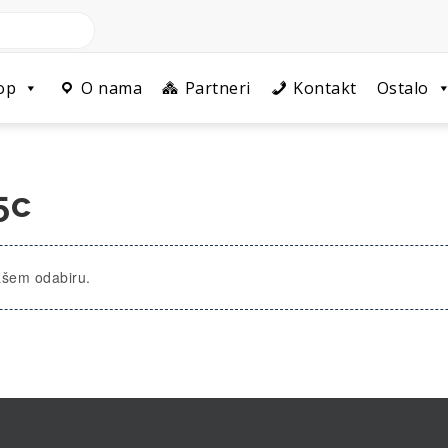
op
O nama
Partneri
Kontakt
Ostalo
5c
ašem odabiru.