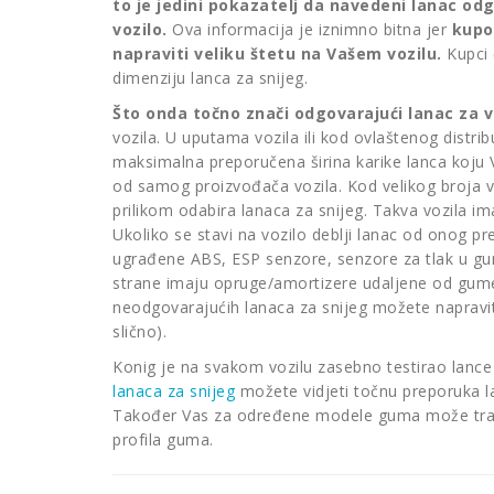
to je jedini pokazatelj da navedeni lanac od
vozilo.
Ova informacija je iznimno bitna jer
kupo
napraviti veliku štetu na Vašem vozilu.
Kupci 
dimenziju lanca za snijeg.
Što onda točno znači odgovarajući lanac za v
vozila. U uputama vozila ili kod ovlaštenog distrib
maksimalna preporučena širina karike lanca koju Va
od samog proizvođača vozila. Kod velikog broja voz
prilikom odabira lanaca za snijeg. Takva vozila i
Ukoliko se stavi na vozilo deblji lanac od onog p
ugrađene ABS, ESP senzore, senzore za tlak u gum
strane imaju opruge/amortizere udaljene od gume
neodgovarajućih lanaca za snijeg možete napraviti
slično).
Konig je na svakom vozilu zasebno testirao lance
lanaca za snijeg
možete vidjeti točnu preporuka la
Također Vas za određene modele guma može tražit
profila guma.