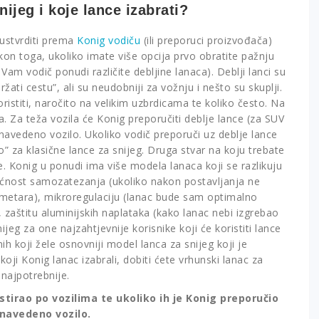
ijeg i koje lance izabrati?
ustvrditi prema
Konig vodiču
(ili preporuci proizvođača)
kon toga, ukoliko imate više opcija prvo obratite pažnju
iko Vam vodič ponudi različite debljine lanaca). Deblji lanci su
žati cestu”, ali su neudobniji za vožnju i nešto su skuplji.
ristiti, naročito na velikim uzbrdicama te koliko često. Na
. Za teža vozila će Konig preporučiti deblje lance (za SUV
 navedeno vozilo. Ukoliko vodič preporuči uz deblje lance
ko” za klasične lance za snijeg. Druga stvar na koju trebate
. Konig u ponudi ima više modela lanaca koji se razlikuju
ćnost samozatezanja (ukoliko nakon postavljanja ne
 metara), mikroregulaciju (lanac bude sam optimalno
, zaštitu aluminijskih naplataka (kako lanac nebi izgrebao
jeg za one najzahtjevnije korisnike koji će koristiti lance
 koji žele osnovniji model lanca za snijeg koji je
oji Konig lanac izabrali, dobiti ćete vrhunski lanac za
 najpotrebnije.
tirao po vozilima te ukoliko ih je Konig preporučio
 navedeno vozilo.