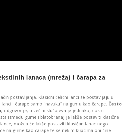
ekstilnih lanaca (mreža) i čarapa za
čin postavljanja. Klasični čelični lanci se postavljaju u
ni lanci i čarape samo “navuku” na gumu kao čarape.
Često
i
, odgovor je, u večini slučajeva je jednako, dok u
sta između gume i blatobrana) je lakše postaviti klasične
e lance, možda će lakše postaviti klasičan lanac nego
avlače na gume kao čarape te se nekim kupcima oni čine