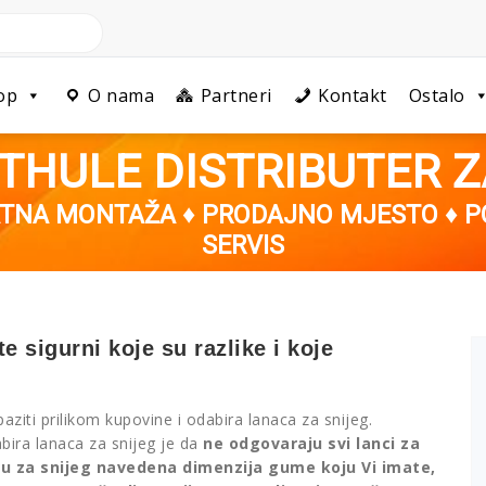
op
O nama
Partneri
Kontakt
Ostalo
THULE DISTRIBUTER 
ATNA MONTAŽA ♦ PRODAJNO MJESTO ♦ 
SERVIS
te sigurni koje su razlike i koje
ziti prilikom kupovine i odabira lanaca za snijeg.
abira lanaca za snijeg je da
ne odgovaraju svi lanci za
ncu za snijeg navedena dimenzija gume koju Vi imate,