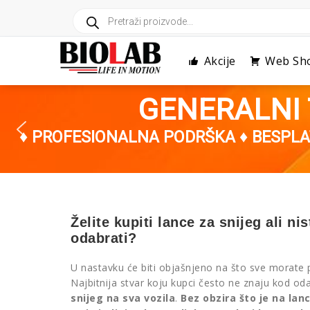
Skip
Products
to
search
content
Akcije
Web Sh
GENERALNI 
♦ PROFESIONALNA PODRŠKA ♦ BESPL
Želite kupiti lance za snijeg ali nis
odabrati?
U nastavku će biti objašnjeno na što sve morate pa
Najbitnija stvar koju kupci često ne znaju kod od
snijeg na sva vozila
.
Bez obzira što je na la