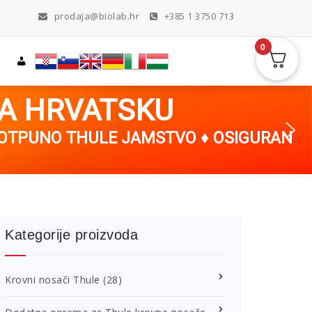
prodaja@biolab.hr
+385 1 3750 713
0
ZA HRVATSKU
POTPUNO THULE JAMSTVO ♦ OSIGURAN
Kategorije proizvoda
Krovni nosači Thule
(28)