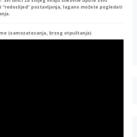
e.
Svi lanci za snijeg imaju slikovne upute svih
li “redoslijed” postavljanja, lagano možete pogledati
anja.
eme (samozatezanja, brzog otpuštanja)