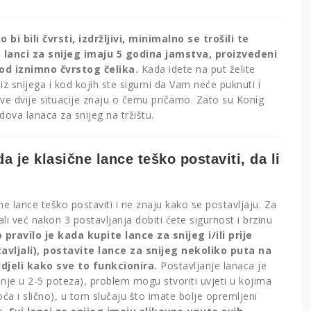
bi bili čvrsti, izdržljivi, minimalno se trošili te
ig lanci za snijeg imaju 5 godina jamstva, proizvedeni
od iznimno čvrstog čelika.
Kada idete na put želite
 iz snijega i kod kojih ste sigurni da Vam neće puknuti i
 ove dvije situacije znaju o čemu pričamo. Zato su Konig
ndova lanaca za snijeg na tržištu.
a je klasične lance teško postaviti, da li
e lance teško postaviti i ne znaju kako se postavljaju. Za
ali već nakon 3 postavljanja dobiti ćete sigurnost i brzinu
 pravilo je kada kupite lance za snijeg i/ili prije
avljali), postavite lance za snijeg nekoliko puta na
idjeli kako sve to funkcionira.
Postavljanje lanaca je
anje u 2-5 poteza), problem mogu stvoriti uvjeti u kojima
dnoća i slično), u tom slučaju što imate bolje opremljeni