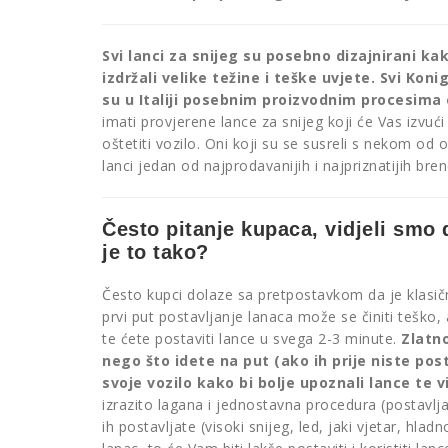
Svi lanci za snijeg su posebno dizajnirani kako 
izdržali velike težine i teške uvjete. Svi Kon
su u Italiji posebnim proizvodnim procesima 
imati provjerene lance za snijeg koji će Vas izvući
oštetiti vozilo. Oni koji su se susreli s nekom od
lanci jedan od najprodavanijih i najpriznatijih bre
Često pitanje kupaca, vidjeli smo d
je to tako?
Često kupci dolaze sa pretpostavkom da je klasičn
prvi put postavljanje lanaca može se činiti teško, 
te ćete postaviti lance u svega 2-3 minute.
Zlatno
nego što idete na put (ako ih prije niste post
svoje vozilo kako bi bolje upoznali lance te v
izrazito lagana i jednostavna procedura (postavlj
ih postavljate (visoki snijeg, led, jaki vjetar, hla