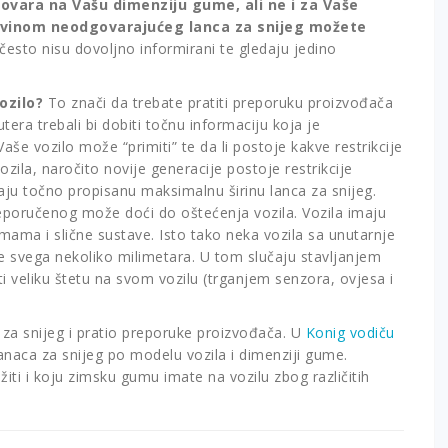
govara na Vašu dimenziju gume, ali ne i za Vaše
vinom neodgovarajućeg lanca za snijeg možete
često nisu dovoljno informirani te gledaju jedino
ozilo?
To znači da trebate pratiti preporuku proizvođača
utera trebali bi dobiti točnu informaciju koja je
še vozilo može “primiti” te da li postoje kakve restrikcije
ila, naročito novije generacije postoje restrikcije
maju točno propisanu maksimalnu širinu lanca za snijeg.
reporučenog može doći do oštećenja vozila. Vozila imaju
ama i slične sustave. Isto tako neka vozila sa unutarnje
 svega nekoliko milimetara. U tom slučaju stavljanjem
 veliku štetu na svom vozilu (trganjem senzora, ovjesa i
 za snijeg i pratio preporuke proizvođača. U
Konig vodiču
naca za snijeg po modelu vozila i dimenziji gume.
i i koju zimsku gumu imate na vozilu zbog različitih