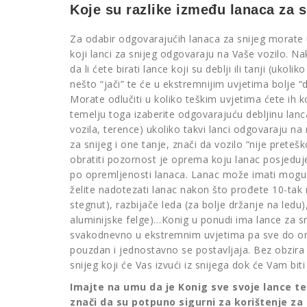
Koje su razlike između lanaca za sn
Za odabir odgovarajućih lanaca za snijeg morate 
koji lanci za snijeg odgovaraju na Vaše vozilo. Na
da li ćete birati lance koji su deblji ili tanji (ukol
nešto “jači” te će u ekstremnijim uvjetima bolje “dr
Morate odlučiti u koliko teškim uvjetima ćete ih ko
temelju toga izaberite odgovarajuću debljinu lanca
vozila, terence) ukoliko takvi lanci odgovaraju na
za snijeg i one tanje, znači da vozilo “nije preteš
obratiti pozornost je oprema koju lanac posjeduje
po opremljenosti lanaca. Lanac može imati mogu
želite nadotezati lanac nakon što prođete 10-tak
stegnut), razbijače leda (za bolje držanje na ledu)
aluminijske felge)…Konig u ponudi ima lance za sni
svakodnevno u ekstremnim uvjetima pa sve do onih
pouzdan i jednostavno se postavljaja. Bez obzira k
snijeg koji će Vas izvući iz snijega dok će Vam biti
Imajte na umu da je Konig sve svoje lance tes
znači da su potpuno sigurni za korištenje za