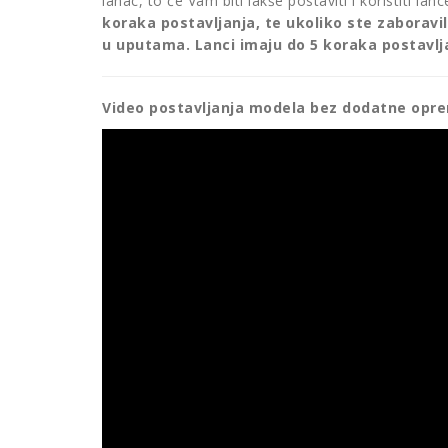
lanac, to će Vam biti lakše postaviti i koristiti lanc
koraka postavljanja, te ukoliko ste zaboravi
u uputama. Lanci imaju do 5 koraka postavlj
Video postavljanja modela bez dodatne opr