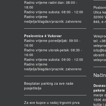
Radno vrijeme radni dan: 08:00 -
18:00
Poslovn
Radno vrijeme subota: 08:00 - 12:00
Ulica ka
Radno vrijeme
32000 V
nedjelja/blagdan/praznik: zatvoreno
846, e-
Poslovnica 4 Vukovar
Velepro
Radno vrijeme ponedjeljak: 09:00 -
tel: +3
16:00
velepro
Radno vrijeme utorak-petak: 08:30 -
info@bi
16:00
obratit
Radno vrijeme subota: 09:00 - 12:00
velepro
Radno vrijeme
nedjelja/blagdan/praznik: zatvoreno
Način
Besplatan parking za sve naše
Dostav
posjetitelje
pakete 
manje o
150€ do
Za sve kupce u našoj trgovini prva
kutija i