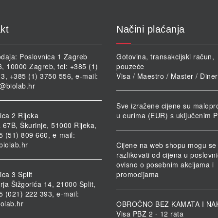
kt
Načini plaćanja
daja: Poslovnica 1 Zagreb
Gotovina, transakcijski račun,
46, 10000 Zagreb, tel: +385 (1)
pouzeće
3, +385 (1) 3750 556, e-mail:
Visa / Maestro / Master / Dine
@biolab.hr
Sve izražene cijene su malopr
ica 2 Rijeka
u eurima (EUR) s uključenim 
 67B, Škurinje, 51000 Rijeka,
85 (51) 809 660, e-mail:
biolab.hr
Cijene na web shopu mogu se
razlikovati od cijena u poslov
ovisno o posebnim akcijama i
ca 3 Split
promocijama
rja Šižgorića 14, 21000 Split,
85 (021) 222 393, e-mail:
iolab.hr
OBROČNO BEZ KAMATA I NA
Visa PBZ 2 - 12 rata