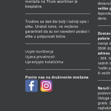
montaža na Thule asortiman je
dimenzi
besplatna
velike 
Isporuk
dana.
Trudimo se dati što bolji i točniji opis i
sliku. Unatoč tome, ne možemo
garantirati da su svi navedeni podaci i
Dostav
slike u potpunosti točne.
pakete 
manje o
350€ do
Uvjeti korištenja
adresu 
Izjava privatnosti
- 30€. 
Upravljajte kolačićima
radnih 
*veliki 
ili veći
Pratite nas na društvenim mrežama
Naruči 
poslovn
Usluga 
gratis.
najčešć