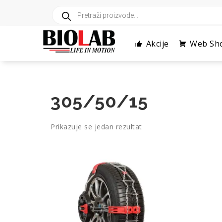
Skip
Products
to
search
content
Akcije
Web Sh
305/50/15
Prikazuje se jedan rezultat