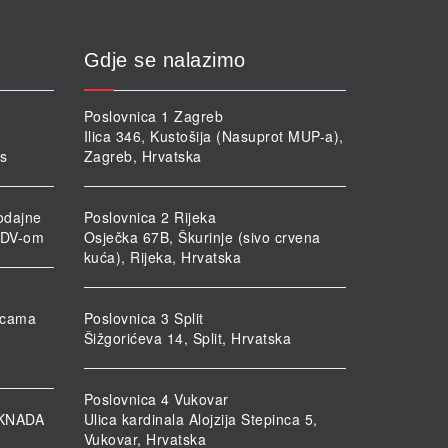
Gdje se nalazimo
Poslovnica 1 Zagreb
Ilica 346, Kustošija (Nasuprot MUP-a),
rs
Zagreb, Hrvatska
odajne
Poslovnica 2 Rijeka
PDV-om
Osječka 67B, Škurinje (sivo crvena
kuća), Rijeka, Hrvatska
nicama
Poslovnica 3 Split
Šižgorićeva 14, Split, Hrvatska
Poslovnica 4 Vukovar
KNADA
Ulica kardinala Alojzija Stepinca 5,
Vukovar, Hrvatska