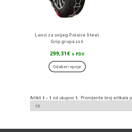
Lanci za snijeg Polaire Steel
Grip grupa 110
299,31
€
s PDV
Ovaj
proizvod
Odaberi opcije
ima
više
varijanti.
Opcije
se
Artikli
1 - 1
od ukupno
1
. Promijenite broj artikala p
mogu
odabrati
na
stranici
proizvoda