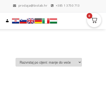
prodaja@biolab.hr
+385 1 3750 713
0