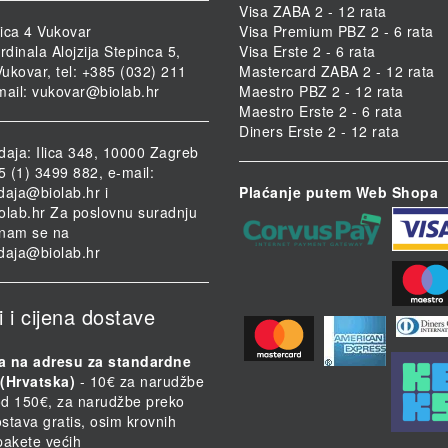
Visa ZABA 2 - 12 rata
ica 4 Vukovar
Visa Premium PBZ 2 - 6 rata
rdinala Alojzija Stepinca 5,
Visa Erste 2 - 6 rata
ukovar, tel: +385 (032) 211
Mastercard ZABA 2 - 12 rata
mail:
vukovar@biolab.hr
Maestro PBZ 2 - 12 rata
Maestro Erste 2 - 6 rata
Diners Erste 2 - 12 rata
daja: Ilica 348, 10000 Zagreb
85 (1) 3499 882, e-mail:
daja@biolab.hr
i
Plaćanje putem Web Shopa
olab.hr
Za poslovnu suradnju
i nam se na
daja@biolab.hr
i i cijena dostave
a na adresu za standardne
(Hrvatska)
- 10€ za narudžbe
d 150€, za narudžbe preko
stava gratis, osim krovnih
 pakete većih