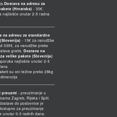
ja.
Dostava na adresu za
pakete (Hrvatska)
- 30€.
a najčešće unutar 2-5 radna
a na adresu za standardne
(Slovenija)
- 15€ za narudžbe
d 335€, za narudžbe preko
stava gratis.
Dostava na
za velike pakete (Slovenija)
Isporuka najčešće unutar 2-5
dana.
paketi su oni težine preko 28kg
h dimenzija
i preuzmi
- preuzimanje u
icama Zagreb, Rijeka i Split.
dostave do poslovnice je
 Dostupno za preuzimanje
e unutar 0-3 radnih dana.