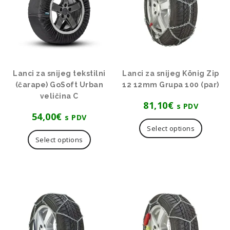
Lanci za snijeg tekstilni
Lanci za snijeg König Zip
(čarape) GoSoft Urban
12 12mm Grupa 100 (par)
veličina C
81,10
€
s PDV
54,00
€
s PDV
Select options
Select options