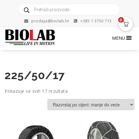
Skip
Products
to
search
content
0
prodaja@biolab.hr
+385 1 3750 713
MENU
225/50/17
Poredano
Prikazuje se svih 17 rezultata
po
cijeni:
od
niske
do
visoke