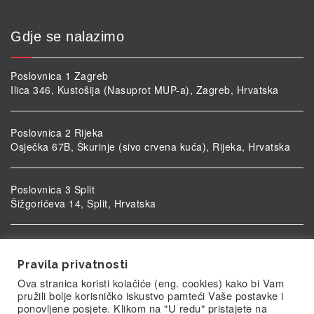
Gdje se nalazimo
Poslovnica 1 Zagreb
Ilica 346, Kustošija (Nasuprot MUP-a), Zagreb, Hrvatska
Poslovnica 2 Rijeka
Osječka 67B, Škurinje (sivo crvena kuća), Rijeka, Hrvatska
Poslovnica 3 Split
Šižgorićeva 14, Split, Hrvatska
Poslovnica 4 Vukovar
Ulica kardinala Alojzija Stepinca 5, Vukovar, Hrvatska
Pravila privatnosti
Ova stranica koristi kolačiće (eng. cookies) kako bi Vam
pružili bolje korisničko iskustvo pamteći Vaše postavke i
ponovljene posjete. Klikom na "U redu" pristajete na