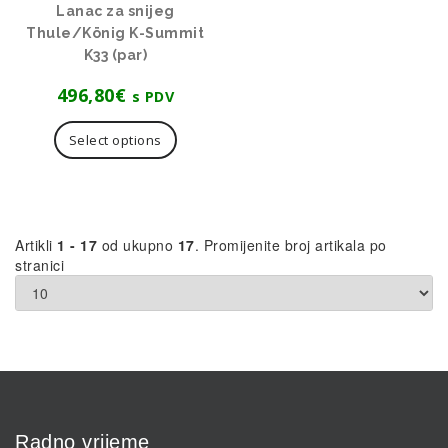
Lanac za snijeg
Thule/König K-Summit
K33 (par)
496,80
€
s PDV
Select options
Artikli
1 - 17
od ukupno
17
. Promijenite broj artikala po
stranici
Radno vrijeme