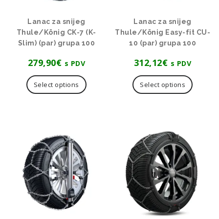
Lanac za snijeg
Lanac za snijeg
Thule/König CK-7 (K-
Thule/König Easy-fit CU-
Slim) (par) grupa 100
10 (par) grupa 100
279,90
€
312,12
€
s PDV
s PDV
Select options
Select options