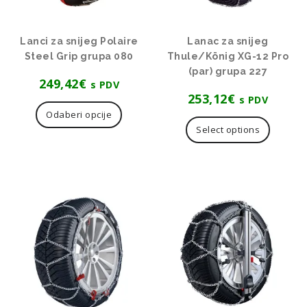
Lanci za snijeg Polaire
Lanac za snijeg
Steel Grip grupa 080
Thule/König XG-12 Pro
(par) grupa 227
249,42
€
s PDV
253,12
€
Ovaj
s PDV
proizvod
Odaberi opcije
ima
Select options
više
varijanti.
Opcije
se
mogu
odabrati
na
stranici
proizvoda