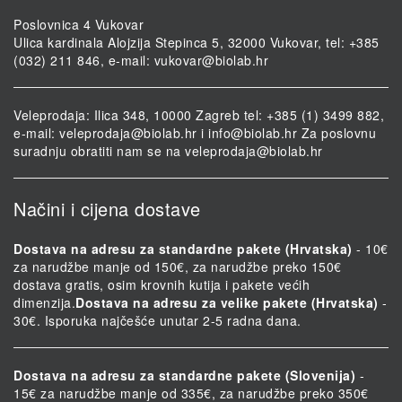
Poslovnica 4 Vukovar
Ulica kardinala Alojzija Stepinca 5, 32000 Vukovar, tel: +385
(032) 211 846, e-mail:
vukovar@biolab.hr
Veleprodaja: Ilica 348, 10000 Zagreb tel: +385 (1) 3499 882,
e-mail:
veleprodaja@biolab.hr
i
info@biolab.hr
Za poslovnu
suradnju obratiti nam se na
veleprodaja@biolab.hr
Načini i cijena dostave
Dostava na adresu za standardne pakete (Hrvatska)
- 10€
za narudžbe manje od 150€, za narudžbe preko 150€
dostava gratis, osim krovnih kutija i pakete većih
dimenzija.
Dostava na adresu za velike pakete (Hrvatska)
-
30€. Isporuka najčešće unutar 2-5 radna dana.
Dostava na adresu za standardne pakete (Slovenija)
-
15€ za narudžbe manje od 335€, za narudžbe preko 350€