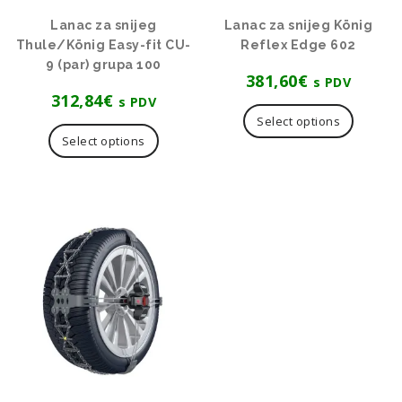
Lanac za snijeg
Lanac za snijeg König
Thule/König Easy-fit CU-
Reflex Edge 602
9 (par) grupa 100
381,60
€
s PDV
312,84
€
s PDV
Select options
Select options