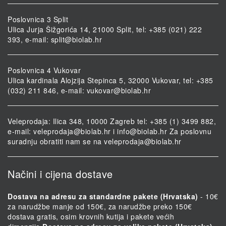
Poslovnica 3 Split
Ulica Jurja Šižgorića 14, 21000 Split, tel: +385 (021) 222
393, e-mail:
split@biolab.hr
Poslovnica 4 Vukovar
Ulica kardinala Alojzija Stepinca 5, 32000 Vukovar, tel: +385
(032) 211 846, e-mail:
vukovar@biolab.hr
Veleprodaja: Ilica 348, 10000 Zagreb tel: +385 (1) 3499 882,
e-mail:
veleprodaja@biolab.hr
i
info@biolab.hr
Za poslovnu
suradnju obratiti nam se na
veleprodaja@biolab.hr
Načini i cijena dostave
Dostava na adresu za standardne pakete (Hrvatska)
- 10€
za narudžbe manje od 150€, za narudžbe preko 150€
dostava gratis, osim krovnih kutija i pakete većih