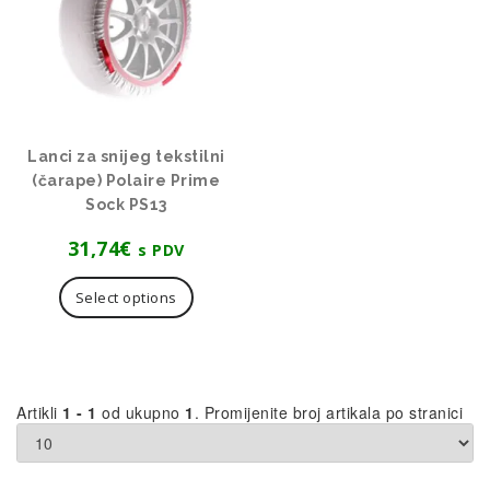
Lanci za snijeg tekstilni
(čarape) Polaire Prime
Sock PS13
31,74
€
s PDV
Ovaj
proizvod
Select options
ima
više
varijanti.
Opcije
se
Artikli
1 - 1
od ukupno
1
. Promijenite broj artikala po stranici
mogu
odabrati
na