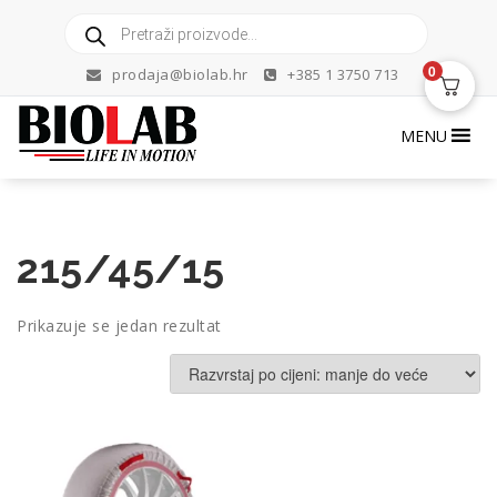
Skip
Products
to
search
content
0
prodaja@biolab.hr
+385 1 3750 713
MENU
215/45/15
Prikazuje se jedan rezultat