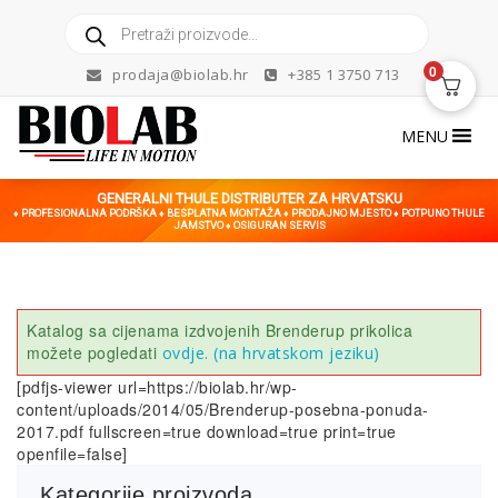
Skip
Products
to
search
content
0
prodaja@biolab.hr
+385 1 3750 713
MENU
GENERALNI THULE DISTRIBUTER ZA HRVATSKU
♦ PROFESIONALNA PODRŠKA ♦ BESPLATNA MONTAŽA ♦ PRODAJNO MJESTO ♦ POTPUNO THULE
JAMSTVO ♦ OSIGURAN SERVIS
Katalog sa cijenama izdvojenih Brenderup prikolica
možete pogledati
ovdje. (na hrvatskom jeziku)
[pdfjs-viewer url=https://biolab.hr/wp-
content/uploads/2014/05/Brenderup-posebna-ponuda-
2017.pdf fullscreen=true download=true print=true
openfile=false]
Kategorije proizvoda