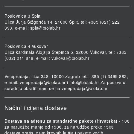
Poslovnica 3 Split
Ulica Jurja Šižgorića 14, 21000 Split, tel: +385 (021) 222
393, e-mail:
split@biolab.hr
Poslovnica 4 Vukovar
Ulica kardinala Alojzija Stepinca 5, 32000 Vukovar, tel: +385
(032) 211 846, e-mail:
vukovar@biolab.hr
Veleprodaja: Ilica 348, 10000 Zagreb tel: +385 (1) 3499 882,
e-mail:
veleprodaja@biolab.hr
i
info@biolab.hr
Za poslovnu
suradnju obratiti nam se na
veleprodaja@biolab.hr
Načini i cijena dostave
Dostava na adresu za standardne pakete (Hrvatska)
- 10€
za narudžbe manje od 150€, za narudžbe preko 150€
dostava gratis, osim krovnih kutija i pakete većih