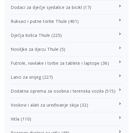
Dodaci za dječje sjedalice za bicikl
(17)
Ruksaci i putne torbe Thule
(401)
Dječja kolica Thule
(225)
Nosiljke za djecu Thule
(5)
Futrole, navlake i torbe za tablete i laptope
(36)
Lanci za snijeg
(227)
Dodatna oprema za osobna i terenska vozila
(515)
Voskovi i alati za uređivanje skija
(32)
Vitla
(110)
Rezervni dijelovi za vitla
(48)