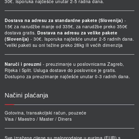
30€. Isporuka najčešće unutar 2-5 radna dana.
Dostava na adresu za standardne pakete (Slovenija)
-
15€ za narudžbe manje od 335€, za narudžbe preko 350€
dostava gratis.
Dostava na adresu za velike pakete
(Slovenija)
- 30€. Isporuka najčešće unutar 2-5 radnih dana.
*veliki paketi su oni težine preko 28kg ili većih dimenzija
Naruči i preuzmi
- preuzimanje u poslovnicama Zagreb,
Rijeka i Split. Usluga dostave do poslovnice je gratis.
Dostupno za preuzimanje najčešće unutar 0-3 radnih dana.
Načini plaćanja
Gotovina, transakcijski račun, pouzeće
Visa / Maestro / Master / Diners
Sve izražene cijene su maloprodajne u eurima (EUR) s