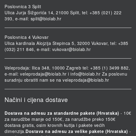
Poslovnica 3 Split
Ulica Jurja Šižgorića 14, 21000 Split, tel: +385 (021) 222
393, e-mail:
split@biolab.hr
Poslovnica 4 Vukovar
Ulica kardinala Alojzija Stepinca 5, 32000 Vukovar, tel: +385
(032) 211 846, e-mail:
vukovar@biolab.hr
Veleprodaja: Ilica 348, 10000 Zagreb tel: +385 (1) 3499 882,
e-mail:
veleprodaja@biolab.hr
i
info@biolab.hr
Za poslovnu
suradnju obratiti nam se na
veleprodaja@biolab.hr
Načini i cijena dostave
Dostava na adresu za standardne pakete (Hrvatska)
- 10€
za narudžbe manje od 150€, za narudžbe preko 150€
dostava gratis, osim krovnih kutija i pakete većih
dimenzija.
Dostava na adresu za velike pakete (Hrvatska)
-