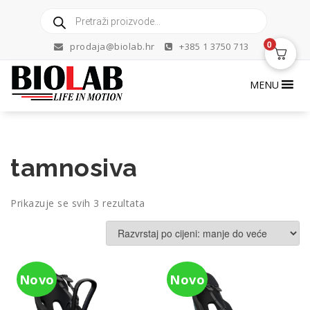
Skip
Products
to
search
content
0
prodaja@biolab.hr
+385 1 3750 713
MENU
tamnosiva
Poredano
Prikazuje se svih 3 rezultata
po
cijeni:
od
niske
Novo
Novo
do
visoke