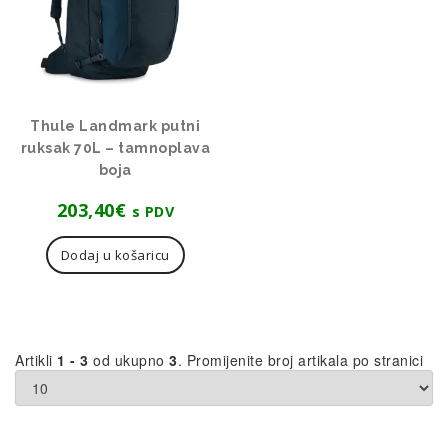
Thule Landmark putni
ruksak 70L – tamnoplava
boja
203,40
€
s PDV
Dodaj u košaricu
Artikli
1 - 3
od ukupno
3
. Promijenite broj artikala po stranici