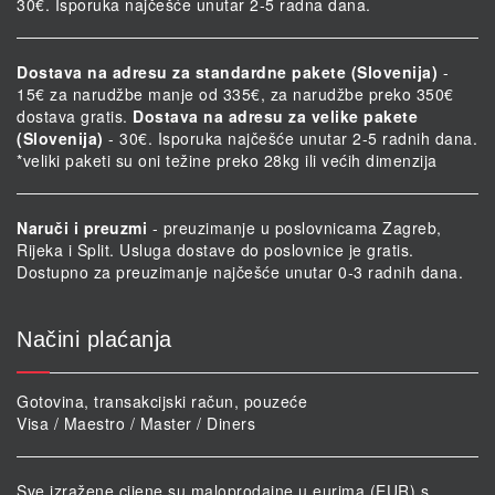
30€. Isporuka najčešće unutar 2-5 radna dana.
Dostava na adresu za standardne pakete (Slovenija)
-
15€ za narudžbe manje od 335€, za narudžbe preko 350€
dostava gratis.
Dostava na adresu za velike pakete
(Slovenija)
- 30€. Isporuka najčešće unutar 2-5 radnih dana.
*veliki paketi su oni težine preko 28kg ili većih dimenzija
Naruči i preuzmi
- preuzimanje u poslovnicama Zagreb,
Rijeka i Split. Usluga dostave do poslovnice je gratis.
Dostupno za preuzimanje najčešće unutar 0-3 radnih dana.
Načini plaćanja
Gotovina, transakcijski račun, pouzeće
Visa / Maestro / Master / Diners
Sve izražene cijene su maloprodajne u eurima (EUR) s