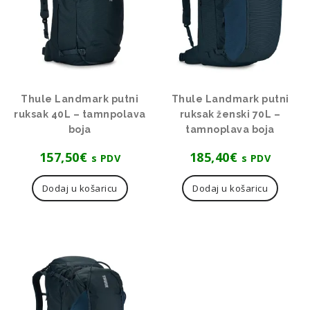
Thule Landmark putni
Thule Landmark putni
ruksak 40L – tamnpolava
ruksak ženski 70L –
boja
tamnoplava boja
157,50
€
185,40
€
s PDV
s PDV
Dodaj u košaricu
Dodaj u košaricu