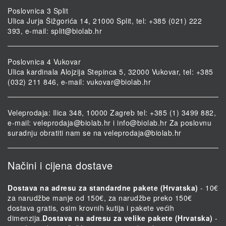
Poslovnica 3 Split
Ulica Jurja Šižgorića 14, 21000 Split, tel: +385 (021) 222
393, e-mail:
split@biolab.hr
Poslovnica 4 Vukovar
Ulica kardinala Alojzija Stepinca 5, 32000 Vukovar, tel: +385
(032) 211 846, e-mail:
vukovar@biolab.hr
Veleprodaja: Ilica 348, 10000 Zagreb tel: +385 (1) 3499 882,
e-mail:
veleprodaja@biolab.hr
i
info@biolab.hr
Za poslovnu
suradnju obratiti nam se na
veleprodaja@biolab.hr
Načini i cijena dostave
Dostava na adresu za standardne pakete (Hrvatska)
- 10€
za narudžbe manje od 150€, za narudžbe preko 150€
dostava gratis, osim krovnih kutija i pakete većih
dimenzija.
Dostava na adresu za velike pakete (Hrvatska)
-