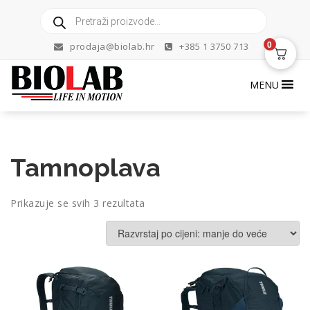
Skip
Products
to
search
content
0
prodaja@biolab.hr
+385 1 3750 713
MENU
Tamnoplava
Poredano
Prikazuje se svih 3 rezultata
po
cijeni:
od
niske
do
visoke