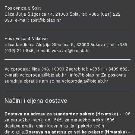
Poslovnica 3 Split
Ulica Jurja Šižgorića 14, 21000 Split, tel: +385 (021) 222
393, e-mail:
split@biolab.hr
Poslovnica 4 Vukovar
Ulica kardinala Alojzija Stepinca 5, 32000 Vukovar, tel: +385
(032) 211 846, e-mail:
vukovar@biolab.hr
Veleprodaja: Ilica 348, 10000 Zagreb tel: +385 (1) 3499 882,
e-mail:
veleprodaja@biolab.hr
i
info@biolab.hr
Za poslovnu
suradnju obratiti nam se na
veleprodaja@biolab.hr
Načini i cijena dostave
Dostava na adresu za standardne pakete (Hrvatska)
- 10€
za narudžbe manje od 150€, za narudžbe preko 150€
dostava gratis, osim krovnih kutija i pakete većih
dimenzija.
Dostava na adresu za velike pakete (Hrvatska)
-