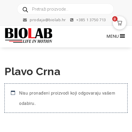
Skip
Products
to
search
content
0
prodaja@biolab.hr
+385 1 3750 713
MENU
Plavo Crna
Nisu pronađeni proizvodi koji odgovaraju vašem
odabiru.