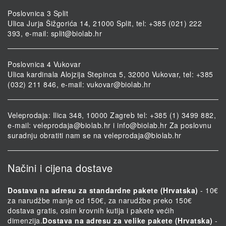
Poslovnica 3 Split
Ulica Jurja Šižgorića 14, 21000 Split, tel: +385 (021) 222
393, e-mail:
split@biolab.hr
Poslovnica 4 Vukovar
Ulica kardinala Alojzija Stepinca 5, 32000 Vukovar, tel: +385
(032) 211 846, e-mail:
vukovar@biolab.hr
Veleprodaja: Ilica 348, 10000 Zagreb tel: +385 (1) 3499 882,
e-mail:
veleprodaja@biolab.hr
i
info@biolab.hr
Za poslovnu
suradnju obratiti nam se na
veleprodaja@biolab.hr
Načini i cijena dostave
Dostava na adresu za standardne pakete (Hrvatska)
- 10€
za narudžbe manje od 150€, za narudžbe preko 150€
dostava gratis, osim krovnih kutija i pakete većih
dimenzija.
Dostava na adresu za velike pakete (Hrvatska)
-