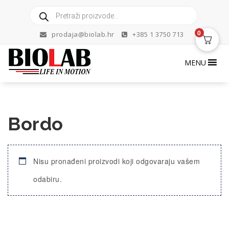
Skip
Products
to
search
content
0
prodaja@biolab.hr
+385 1 3750 713
MENU
Bordo
Nisu pronađeni proizvodi koji odgovaraju vašem
odabiru.