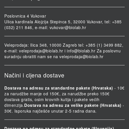
Poslovnica 4 Vukovar
Ulica kardinala Alojzija Stepinca 5, 32000 Vukovar, tel: +385
(032) 211 846, e-mail:
vukovar@biolab.hr
Veleprodaja: Ilica 348, 10000 Zagreb tel: +385 (1) 3499 882,
e-mail:
veleprodaja@biolab.hr
i
info@biolab.hr
Za poslovnu
suradnju obratiti nam se na
veleprodaja@biolab.hr
Načini i cijena dostave
Dostava na adresu za standardne pakete (Hrvatska)
- 10€
za narudžbe manje od 150€, za narudžbe preko 150€
dostava gratis, osim krovnih kutija i pakete većih
dimenzija.
Dostava na adresu za velike pakete (Hrvatska)
-
30€. Isporuka najčešće unutar 2-5 radna dana.
Dostava na adresu za standardne pakete (Slovenija)
-