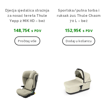
Dječja sjedalica stražnja
Sportska/putna torba i
za nosač tereta Thule
ruksak 2u1 Thule Chasm
Yepp 2 MIK HD – bež
70 L – bež
148,75
€
152,95
€
s PDV
s PDV
Pročitaj više
Dodaj u košaricu