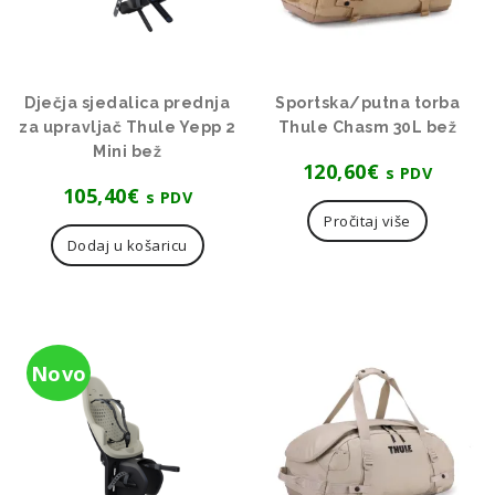
Dječja sjedalica prednja
Sportska/putna torba
za upravljač Thule Yepp 2
Thule Chasm 30L bež
Mini bež
120,60
€
s PDV
105,40
€
s PDV
Pročitaj više
Dodaj u košaricu
Novo