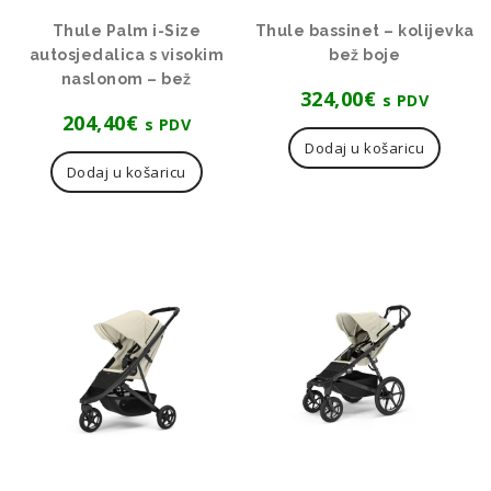
Thule Palm i-Size
Thule bassinet – kolijevka
autosjedalica s visokim
bež boje
naslonom – bež
324,00
€
s PDV
204,40
€
s PDV
Dodaj u košaricu
Dodaj u košaricu