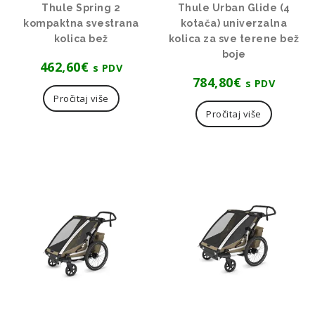
Thule Spring 2
Thule Urban Glide (4
kompaktna svestrana
kotača) univerzalna
kolica bež
kolica za sve terene bež
boje
462,60
€
s PDV
784,80
€
s PDV
Pročitaj više
Pročitaj više