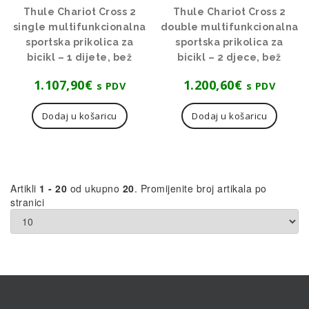
Thule Chariot Cross 2
Thule Chariot Cross 2
single multifunkcionalna
double multifunkcionalna
sportska prikolica za
sportska prikolica za
bicikl – 1 dijete, bež
bicikl – 2 djece, bež
1.107,90
€
1.200,60
€
s PDV
s PDV
Dodaj u košaricu
Dodaj u košaricu
Artikli
1 - 20
od ukupno
20
. Promijenite broj artikala po
stranici