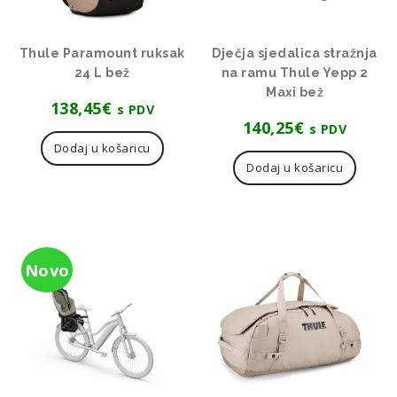
Thule Paramount ruksak
Dječja sjedalica stražnja
24 L bež
na ramu Thule Yepp 2
Maxi bež
138,45
€
s PDV
140,25
€
s PDV
Dodaj u košaricu
Dodaj u košaricu
Novo