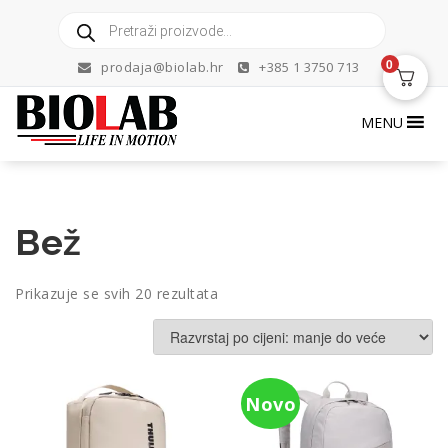
Skip
Products
to
search
content
0
prodaja@biolab.hr
+385 1 3750 713
MENU
Bež
Poredano
Prikazuje se svih 20 rezultata
po
cijeni:
od
niske
Novo
do
visoke