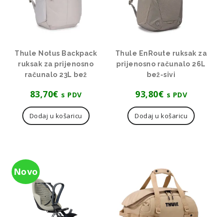
Thule Notus Backpack
Thule EnRoute ruksak za
ruksak za prijenosno
prijenosno računalo 26L
računalo 23L bež
bež-sivi
83,70
€
93,80
€
s PDV
s PDV
Dodaj u košaricu
Dodaj u košaricu
Novo