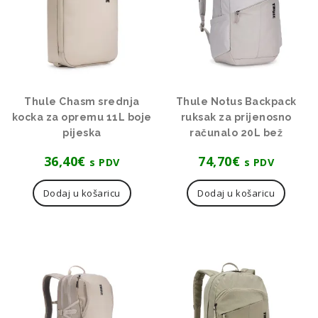
Thule Chasm srednja
Thule Notus Backpack
kocka za opremu 11L boje
ruksak za prijenosno
pijeska
računalo 20L bež
36,40
€
74,70
€
s PDV
s PDV
Dodaj u košaricu
Dodaj u košaricu