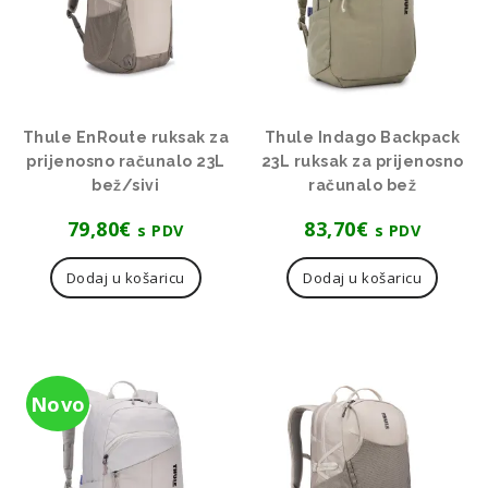
Thule EnRoute ruksak za
Thule Indago Backpack
prijenosno računalo 23L
23L ruksak za prijenosno
bež/sivi
računalo bež
79,80
€
83,70
€
s PDV
s PDV
Dodaj u košaricu
Dodaj u košaricu
Novo