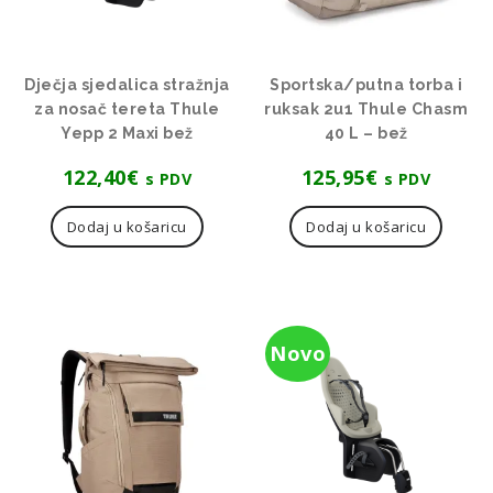
Dječja sjedalica stražnja
Sportska/putna torba i
za nosač tereta Thule
ruksak 2u1 Thule Chasm
Yepp 2 Maxi bež
40 L – bež
122,40
€
125,95
€
s PDV
s PDV
Dodaj u košaricu
Dodaj u košaricu
Novo