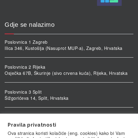
Gdje se nalazimo
Poslovnica 1 Zagreb
Ilica 346, Kustošija (Nasuprot MUP-a), Zagreb, Hrvatska
Poslovnica 2 Rijeka
Osječka 67B, Škurinje (sivo crvena kuća), Rijeka, Hrvatska
Poslovnica 3 Split
Šižgorićeva 14, Split, Hrvatska
Poslovnica 4 Vukovar
Ulica kardinala Alojzija Stepinca 5, Vukovar, Hrvatska
Pravila privatnosti
Ova stranica koristi kolačiće (eng. cookies) kako bi Vam