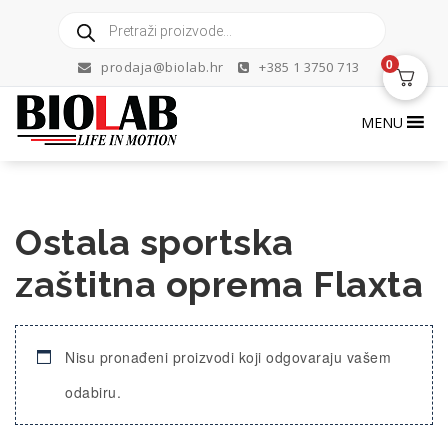
Skip
Products
to
search
content
0
prodaja@biolab.hr
+385 1 3750 713
MENU
Ostala sportska
zaštitna oprema Flaxta
Nisu pronađeni proizvodi koji odgovaraju vašem
odabiru.