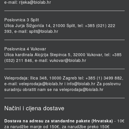
e-mail:
rijeka@biolab.hr
Poslovnica 3 Split
Ulica Jurja Šižgorića 14, 21000 Split, tel: +385 (021) 222
393, e-mail:
split@biolab.hr
Poslovnica 4 Vukovar
Ulica kardinala Alojzija Stepinca 5, 32000 Vukovar, tel: +385
(032) 211 846, e-mail:
vukovar@biolab.hr
Veleprodaja: Ilica 348, 10000 Zagreb tel: +385 (1) 3499 882,
e-mail:
veleprodaja@biolab.hr
i
info@biolab.hr
Za poslovnu
suradnju obratiti nam se na
veleprodaja@biolab.hr
Načini i cijena dostave
Dostava na adresu za standardne pakete (Hrvatska)
- 10€
za narudžbe manje od 150€, za narudžbe preko 150€