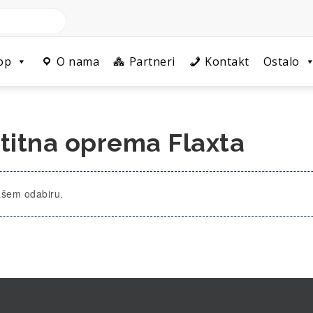
op
O nama
Partneri
Kontakt
Ostalo
štitna oprema Flaxta
ašem odabiru.