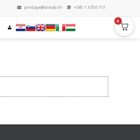
prodaja@biolab.hr
+385 1 3750 713
0