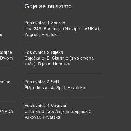
Gdje se nalazimo
Poslovnica 1 Zagreb
Ilica 346, Kustošija (Nasuprot MUP-a),
rs
Zagreb, Hrvatska
odajne
Poslovnica 2 Rijeka
PDV-om
Osječka 67B, Škurinje (sivo crvena
kuća), Rijeka, Hrvatska
nicama
Poslovnica 3 Split
Šižgorićeva 14, Split, Hrvatska
Poslovnica 4 Vukovar
KNADA
Ulica kardinala Alojzija Stepinca 5,
Vukovar, Hrvatska