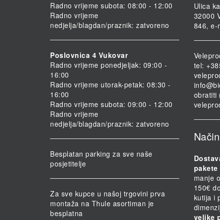
Radno vrijeme subota: 08:00 - 12:00
Ulica ka
Radno vrijeme
32000 V
nedjelja/blagdan/praznik: zatvoreno
846, e-
Poslovnica 4 Vukovar
Velepro
Radno vrijeme ponedjeljak: 09:00 -
tel: +3
16:00
velepro
Radno vrijeme utorak-petak: 08:30 -
info@bi
16:00
obratit
Radno vrijeme subota: 09:00 - 12:00
velepro
Radno vrijeme
nedjelja/blagdan/praznik: zatvoreno
Način
Besplatan parking za sve naše
Dostav
posjetitelje
pakete 
manje o
150€ do
Za sve kupce u našoj trgovini prva
kutija i
montaža na Thule asortiman je
dimenzi
besplatna
velike 