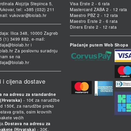
rdinala Alojzija Stepinca 5,
Visa Erste 2 - 6 rata
ukovar, tel: +385 (032) 211
Mastercard ZABA 2 - 12 rata
mail:
vukovar@biolab.hr
Maestro PBZ 2 - 12 rata
Maestro Erste 2 - 6 rata
Diners Erste 2 - 12 rata
daja: Ilica 348, 10000 Zagreb
85 (1) 3499 882, e-mail:
daja@biolab.hr
i
Plaćanje putem Web Shopa
olab.hr
Za poslovnu suradnju
i nam se na
daja@biolab.hr
i i cijena dostave
a na adresu za standardne
(Hrvatska)
- 10€ za narudžbe
d 150€, za narudžbe preko
stava gratis, osim krovnih
 pakete većih
ja.
Dostava na adresu za
pakete (Hrvatska)
- 30€.