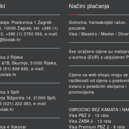
kt
Načini plaćanja
daja: Poslovnica 1 Zagreb
Gotovina, transakcijski račun,
46, 10000 Zagreb, tel: +385 (1)
pouzeće
3, +385 (1) 3750 556, e-mail:
Visa / Maestro / Master / Dine
@biolab.hr
Sve izražene cijene su malopr
ica 2 Rijeka
u eurima (EUR) s uključenim 
 67B, Škurinje, 51000 Rijeka,
85 (51) 809 660, e-mail:
biolab.hr
Cijene na web shopu mogu se
razlikovati od cijena u poslov
ovisno o posebnim akcijama i
ca 3 Split
promocijama
rja Šižgorića 14, 21000 Split,
85 (021) 222 393, e-mail:
iolab.hr
OBROČNO BEZ KAMATA I NA
Visa PBZ 2 - 12 rata
Visa ZABA 2 - 12 rata
ica 4 Vukovar
Visa Premium PBZ 2 - 6 rata