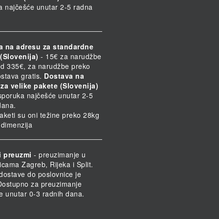
a najčešće unutar 2-5 radna
a na adresu za standardne
(Slovenija)
- 15€ za narudžbe
d 335€, za narudžbe preko
stava gratis.
Dostava na
za velike pakete (Slovenija)
Isporuka najčešće unutar 2-5
dana.
paketi su oni težine preko 28kg
h dimenzija
i preuzmi
- preuzimanje u
icama Zagreb, Rijeka i Split.
dostave do poslovnice je
 Dostupno za preuzimanje
e unutar 0-3 radnih dana.